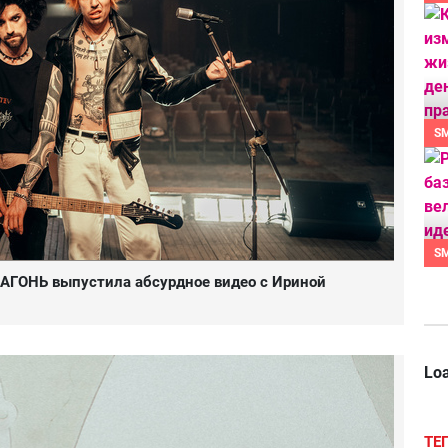
S
S
а АГОНЬ выпустила абсурдное видео с Ириной
Loa
ТЕ