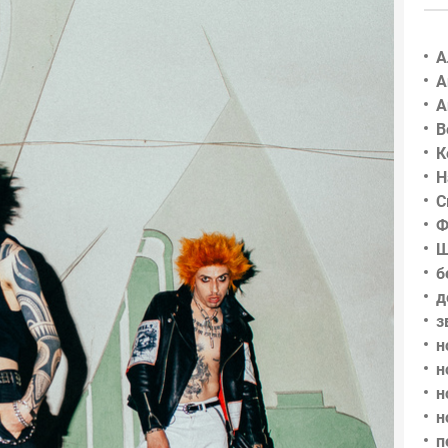
А
А
А
В
К
Н
С
Ф
Ш
б
д
з
н
н
н
н
п