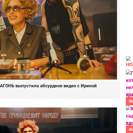
НО
а АГОНЬ выпустила абсурдное видео с Ириной
S
S