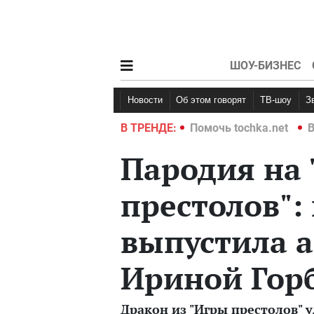
ШОУ-БИЗНЕС
Новости
Об этом говорят
ТВ-шоу
hka.net
Война в Украине 2022
В ТРЕНДЕ:
Помочь tochka.net
В
Пародия на 
престолов":
выпустила а
Ириной Гор
Дракон из "Игры престолов" 