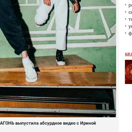
р
с
т
у
ф
MU
а АГОНЬ выпустила абсурдное видео с Ириной