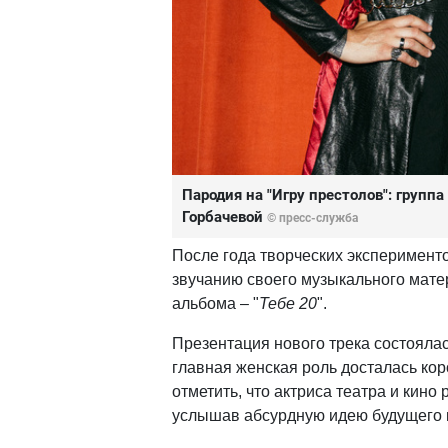
Пародия на "Игру престолов": групп
Горбачевой
© пресс-служба
После года творческих эксперимент
звучанию своего музыкального матер
альбома – "
Тебе 20
".
Презентация нового трека состояла
главная женская роль досталась ко
отметить, что актриса театра и кино
услышав абсурдную идею будущего кл