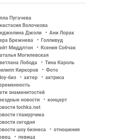
лла Пугачева
настасия Волочкова
нджелина Джоли
Ани Лорак
ера Брежнева
Голливуд
ейт Миддлтон
Ксения Собчак
аталья Могилевская
ветлана Лобода
Тина Кароль
илипп Киркоров
Фото
оу-биз
актер
актриса
еременность
ети знаменитостей
вездные новости
концерт
овости tochka.net
овости гламурчика
овости сегодня
овости шоу бизнеса
отношения
евец
певица