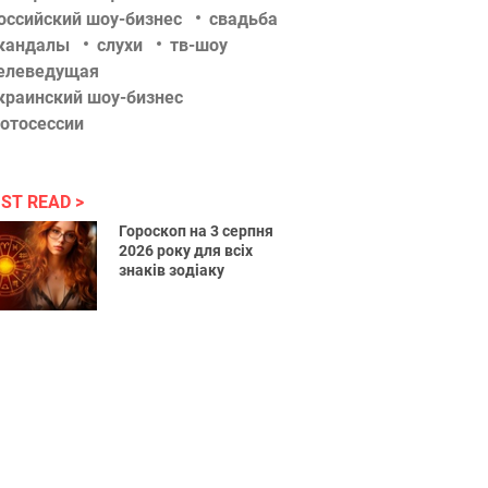
оссийский шоу-бизнес
свадьба
кандалы
слухи
тв-шоу
елеведущая
краинский шоу-бизнес
отосессии
ST READ
Гороскоп на 3 серпня
2026 року для всіх
знаків зодіаку