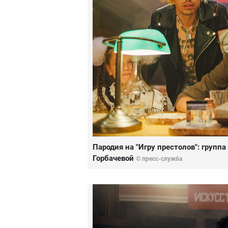
Пародия на "Игру престолов": групп
Горбачевой
© пресс-служба