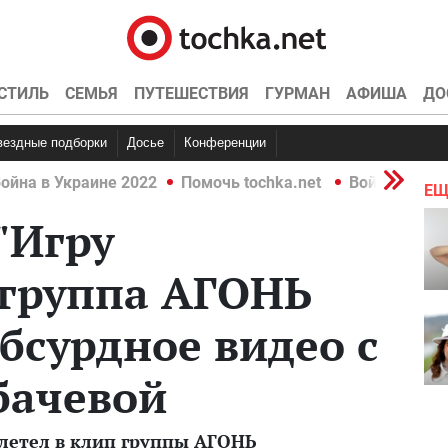
СТИЛЬ
СЕМЬЯ
ПУТЕШЕСТВИЯ
ГУРМАН
АФИША
ДО
Звездные подборки
Досье
Конференции
ойна в Украине 2022
Помочь tochka.net
Война в Укр
ЕЩ
"Игру
 группа АГОНЬ
бсурдное видео с
бачевой
улетел в клип группы АГОНЬ