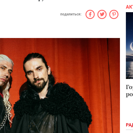
АК
поделиться:
Го
ро
РА