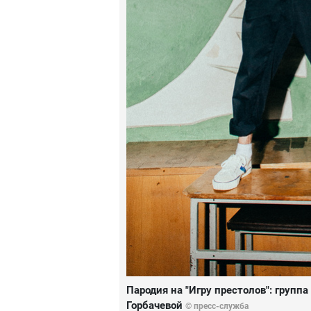
Пародия на "Игру престолов": групп
Горбачевой
© пресс-служба