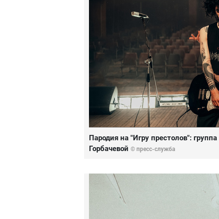
Пародия на "Игру престолов": групп
Горбачевой
© пресс-служба