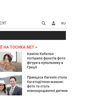
СУГ
RU
аине 2022
Ё НА TOCHKA.NET
Каміла Кабельо
потішила фанатів фото
фігури в купальнику в
Греції
Принцеса Євгенія стала
багатодітною мамою:
фото та стать
новонародженої дитини