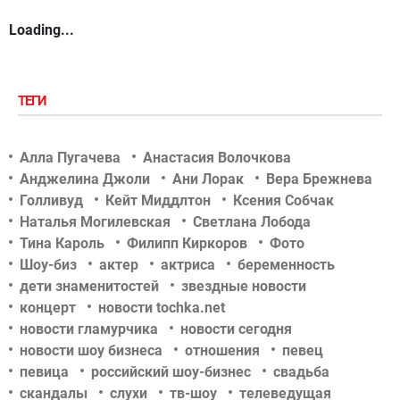
Loading...
ТЕГИ
Алла Пугачева
Анастасия Волочкова
Анджелина Джоли
Ани Лорак
Вера Брежнева
Голливуд
Кейт Миддлтон
Ксения Собчак
Наталья Могилевская
Светлана Лобода
Тина Кароль
Филипп Киркоров
Фото
Шоу-биз
актер
актриса
беременность
дети знаменитостей
звездные новости
концерт
новости tochka.net
новости гламурчика
новости сегодня
новости шоу бизнеса
отношения
певец
певица
российский шоу-бизнес
свадьба
скандалы
слухи
тв-шоу
телеведущая