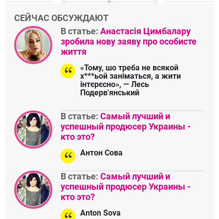
СЕЙЧАС ОБСУЖДАЮТ
В статье:
Анастасія Цимбалару
зробила нову заяву про особисте
життя
«Тому, шо треба не всякой
х***ьой заніматься, а жити
інтєрєсно», — Лесь
Подерв'янський
В статье:
Самый лучший и
успешный продюсер Украины -
кто это?
Антон Сова
В статье:
Самый лучший и
успешный продюсер Украины -
кто это?
Anton Sova