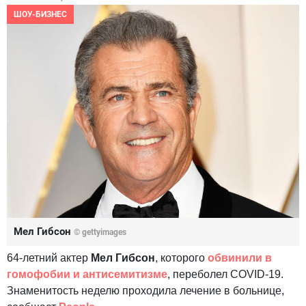
ШОУ-БИЗНЕС
Мел Гибсон
© gettyimages
64-летний актер
Мел Гибсон
, которого
обвинили в
гомофобии и антисемитизме
, переболел COVID-19.
Знаменитость неделю проходила лечение в больнице,