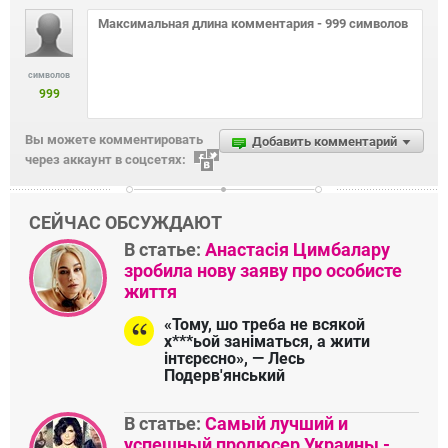
символов
999
Вы можете комментировать
Добавить комментарий
через аккаунт в соцсетях:
СЕЙЧАС ОБСУЖДАЮТ
В статье:
Анастасія Цимбалару
зробила нову заяву про особисте
життя
«Тому, шо треба не всякой
х***ьой заніматься, а жити
інтєрєсно», — Лесь
Подерв'янський
В статье:
Самый лучший и
успешный продюсер Украины -