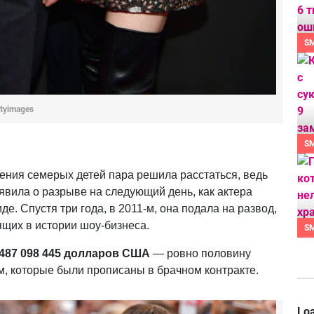
S
ttyimages
S
дения семерых детей пара решила расстаться, ведь
явила о разрыве на следующий день, как актера
е. Спустя три года, в 2011-м, она подала на развод,
ящих в истории шоу-бизнеса.
S
487 098 445 долларов США
— ровно половину
м, которые были прописаны в брачном контракте.
Loa