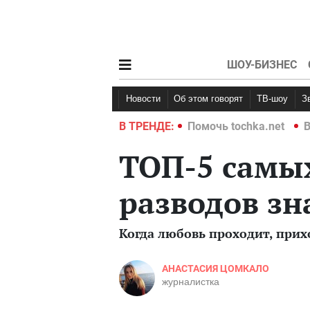
ШОУ-БИЗНЕС
Новости
Об этом говорят
ТВ-шоу
hka.net
Война в Украине 2022
В ТРЕНДЕ:
Помочь tochka.net
В
ТОП-5 самы
разводов з
Когда любовь проходит, прих
АНАСТАСИЯ ЦОМКАЛО
журналистка