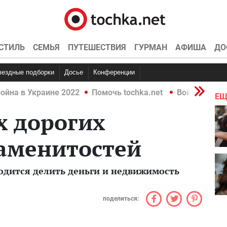
СТИЛЬ
СЕМЬЯ
ПУТЕШЕСТВИЯ
ГУРМАН
АФИША
ДО
Звездные подборки
Досье
Конференции
ойна в Украине 2022
Помочь tochka.net
Война в Укр
ЕЩ
х дорогих
наменитостей
одится делить деньги и недвижимость
поделиться: