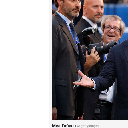
Мел Гибсон
© gettyimages