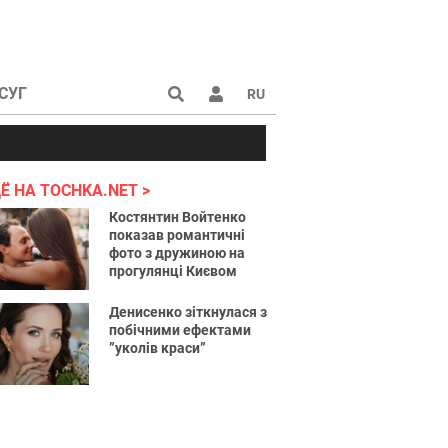
СУГ
RU
аине 2022
Ё НА TOCHKA.NET
Костянтин Войтенко
показав романтичні
фото з дружиною на
прогулянці Києвом
Денисенко зіткнулася з
побічними ефектами
”уколів краси”