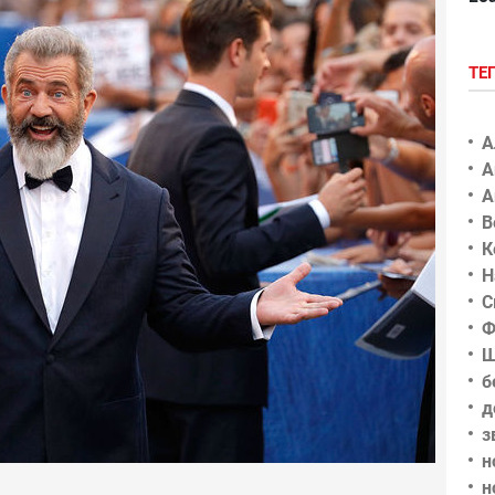
ТЕ
А
А
А
В
К
Н
С
Ф
Ш
б
д
з
н
н