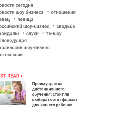
овости сегодня
овости шоу бизнеса
отношения
евец
певица
оссийский шоу-бизнес
свадьба
кандалы
слухи
тв-шоу
елеведущая
краинский шоу-бизнес
отосессии
ST READ
Преимущества
дистанционного
обучения: стоит ли
выбирать этот формат
для вашего ребенка