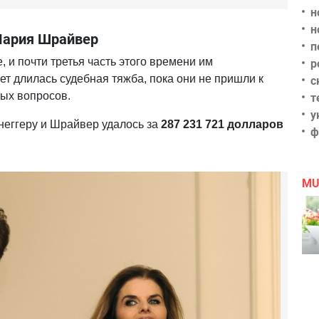
н
н
Мария Шрайвер
п
 и почти третья часть этого времени им
р
ет длилась судебная тяжба, пока они не пришли к
с
ых вопросов.
т
у
неггеру и Шрайвер удалось за
287 231 721 долларов
ф
MU