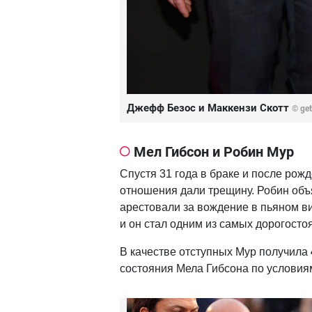
Джефф Безос и Маккензи Скотт
© ge
Мел Гибсон и Робин Мур
Спустя 31 года в браке и после рож
отношения дали трещину. Робин объ
арестовали за вождение в пьяном вид
и он стал одним из самых дорогосто
В качестве отступных Мур получила
состояния Мела Гибсона по условия