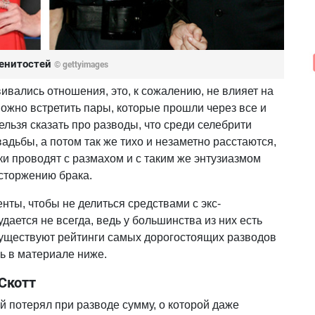
менитостей
© gettyimages
вивались отношения, это, к сожалению, не влияет на
можно встретить пары, которые прошли через все и
ельзя сказать про разводы, что среди селебрити
адьбы, а потом так же тихо и незаметно расстаются,
ики проводят с размахом и с таким же энтузиазмом
сторжению брака.
нты, чтобы не делиться средствами с экс-
дается не всегда, ведь у большинства из них есть
уществуют рейтинги самых дорогостоящих разводов
ь в материале ниже.
Скотт
й потерял при разводе сумму, о которой даже