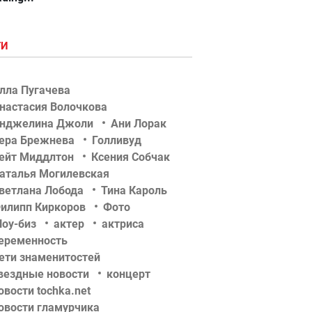
ГИ
лла Пугачева
настасия Волочкова
нджелина Джоли
Ани Лорак
ера Брежнева
Голливуд
ейт Миддлтон
Ксения Собчак
аталья Могилевская
ветлана Лобода
Тина Кароль
илипп Киркоров
Фото
оу-биз
актер
актриса
еременность
ети знаменитостей
вездные новости
концерт
овости tochka.net
овости гламурчика