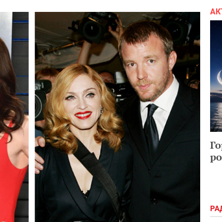
АК
Го
ро
РА