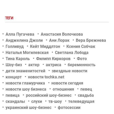
ТЕГИ
Алла Пугачева
Анастасия Волочкова
Анджелина Джоли
Ани Лорак
Вера Брежнева
Голливуд
Кейт Миддлтон
Ксения Собчак
Наталья Могилевская
Светлана Лобода
Тина Кароль
Филипп Киркоров
Фото
Шоу-биз
актер
актриса
беременность
дети знаменитостей
звездные новости
концерт
новости tochka.net
новости гламурчика
новости сегодня
новости шоу бизнеса
отношения
певец
певица
российский шоу-бизнес
свадьба
скандалы
слухи
тв-шоу
телеведущая
украинский шоу-бизнес
фотосессии