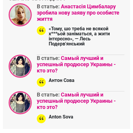
В статье:
Анастасія Цимбалару
зробила нову заяву про особисте
життя
«Тому, шо треба не всякой
х***ьой заніматься, а жити
інтєрєсно», — Лесь
Подерв'янський
В статье:
Самый лучший и
успешный продюсер Украины -
кто это?
Антон Сова
В статье:
Самый лучший и
успешный продюсер Украины -
кто это?
Anton Sova