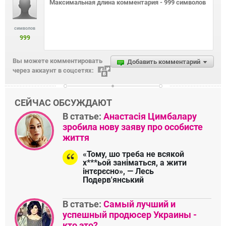
символов
999
Вы можете комментировать
Добавить комментарий
через аккаунт в соцсетях:
СЕЙЧАС ОБСУЖДАЮТ
В статье:
Анастасія Цимбалару
зробила нову заяву про особисте
життя
«Тому, шо треба не всякой
х***ьой заніматься, а жити
інтєрєсно», — Лесь
Подерв'янський
В статье:
Самый лучший и
успешный продюсер Украины -
кто это?