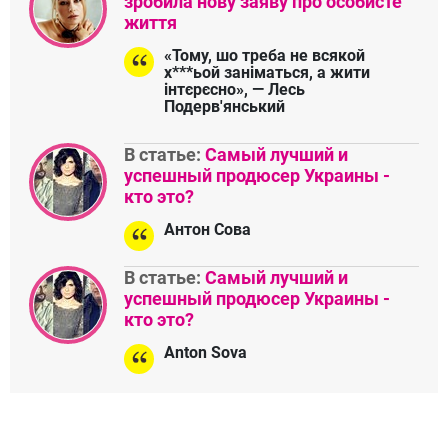
зробила нову заяву про особисте
життя
«Тому, шо треба не всякой
х***ьой заніматься, а жити
інтєрєсно», — Лесь
Подерв'янський
В статье:
Самый лучший и
успешный продюсер Украины -
кто это?
Антон Сова
В статье:
Самый лучший и
успешный продюсер Украины -
кто это?
Anton Sova