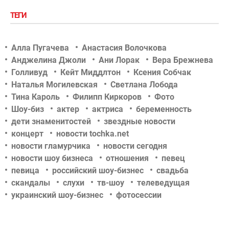
ТЕГИ
Алла Пугачева
Анастасия Волочкова
Анджелина Джоли
Ани Лорак
Вера Брежнева
Голливуд
Кейт Миддлтон
Ксения Собчак
Наталья Могилевская
Светлана Лобода
Тина Кароль
Филипп Киркоров
Фото
Шоу-биз
актер
актриса
беременность
дети знаменитостей
звездные новости
концерт
новости tochka.net
новости гламурчика
новости сегодня
новости шоу бизнеса
отношения
певец
певица
российский шоу-бизнес
свадьба
скандалы
слухи
тв-шоу
телеведущая
украинский шоу-бизнес
фотосессии