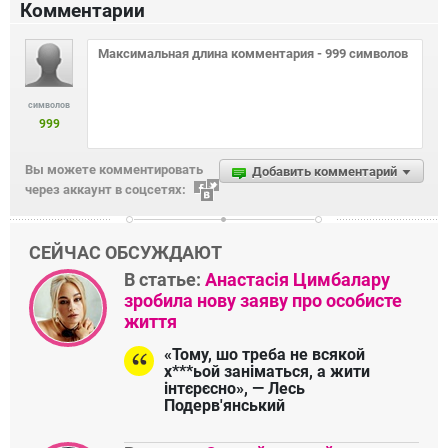
Комментарии
символов
999
Вы можете комментировать
Добавить комментарий
через аккаунт в соцсетях:
СЕЙЧАС ОБСУЖДАЮТ
В статье:
Анастасія Цимбалару
зробила нову заяву про особисте
життя
«Тому, шо треба не всякой
х***ьой заніматься, а жити
інтєрєсно», — Лесь
Подерв'янський