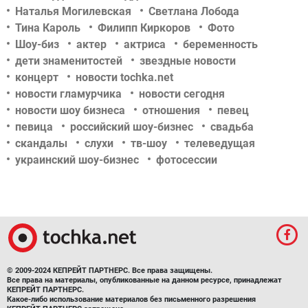
Наталья Могилевская
Светлана Лобода
Тина Кароль
Филипп Киркоров
Фото
Шоу-биз
актер
актриса
беременность
дети знаменитостей
звездные новости
концерт
новости tochka.net
новости гламурчика
новости сегодня
новости шоу бизнеса
отношения
певец
певица
российский шоу-бизнес
свадьба
скандалы
слухи
тв-шоу
телеведущая
украинский шоу-бизнес
фотосессии
© 2009-2024 КЕПРЕЙТ ПАРТНЕРС. Все права защищены.
Все права на материалы, опубликованные на данном ресурсе, принадлежат
КЕПРЕЙТ ПАРТНЕРС.
Какое-либо использование материалов без письменного разрешения