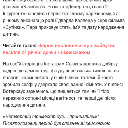
фільмів «З любов'ю, Розі» та «Дивергент, глава 2:
Інсургент» народила первістка своєму нареченому, 37-
річному виконавцю ролі Едварда Каллена у серії фільмів
«Сутінки». Пара приховує стать, ім'я та дату народження
дитини.
Читайте також:
Зібров висловився про майбутнє
весілля 27-річної дочки з бізнесменом
На своїй сторінці в Інстаграм Сьюкі запостила добірку
кадрів, де демонструє фігуру через кілька тижнів після
пологів. Знаменитість у сірій білизні та темній кофті
зробила селфі у дзеркало своєї ванної кімнати. У підписі
Вотерхаус зазначила, що пишається тим, як її тіло
пережило останні місяці вагітності та перші дні після
народження дитини.
«Четвертий триместр був… принизливим!
Післяпологовий період був сповнений хвилюючою