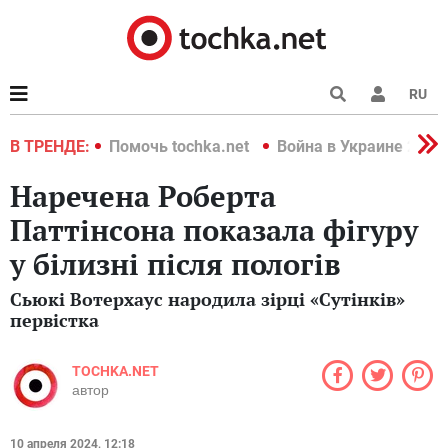
RU
краине 2022
В ТРЕНДЕ:
Помочь tochka.net
Война в Украине 2022
Наречена Роберта
Паттінсона показала фігуру
у білизні після пологів
Сьюкі Вотерхаус народила зірці «Сутінків»
первістка
TOCHKA.NET
автор
10 апреля 2024, 12:18