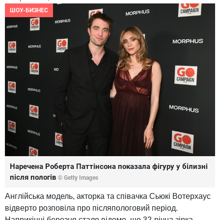
ШОУ-БИЗНЕС
Наречена Роберта Паттінсона показала фігуру у білизні
після пологів
© Getty Images
Англійська модель, акторка та співачка Сьюкі Вотерхаус
відверто розповіла про післяпологовий період.
Наприкінці березня стало відомо, що 32-річна зірка