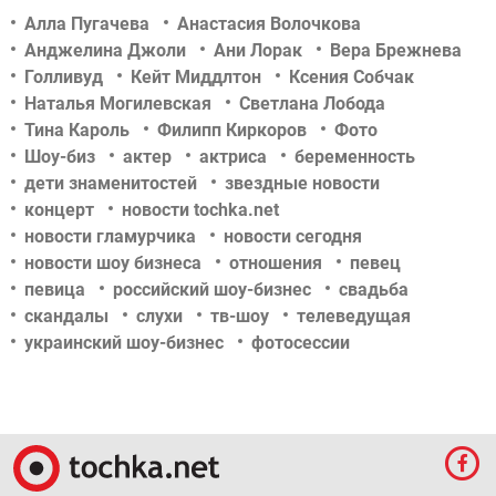
Алла Пугачева
Анастасия Волочкова
Анджелина Джоли
Ани Лорак
Вера Брежнева
Голливуд
Кейт Миддлтон
Ксения Собчак
Наталья Могилевская
Светлана Лобода
Тина Кароль
Филипп Киркоров
Фото
Шоу-биз
актер
актриса
беременность
дети знаменитостей
звездные новости
концерт
новости tochka.net
новости гламурчика
новости сегодня
новости шоу бизнеса
отношения
певец
певица
российский шоу-бизнес
свадьба
скандалы
слухи
тв-шоу
телеведущая
украинский шоу-бизнес
фотосессии