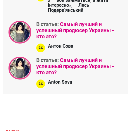
х***ьой заніматься, а жити
інтєрєсно», — Лесь
Подерв'янський
В статье:
Самый лучший и
успешный продюсер Украины -
кто это?
Антон Сова
В статье:
Самый лучший и
успешный продюсер Украины -
кто это?
Anton Sova