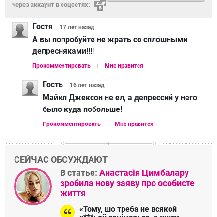
через аккаунт в соцсетях:
Гостя
17 лет
назад
А вы попробуйте не жрать со сплошными
депресняками!!!!
Прокомментировать
Мне нравится
Гость
16 лет
назад
Майкл Джексон не ел, а депрессий у него
было куда побольше!
Прокомментировать
Мне нравится
СЕЙЧАС ОБСУЖДАЮТ
В статье:
Анастасія Цимбалару
зробила нову заяву про особисте
життя
«Тому, шо треба не всякой