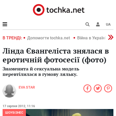
UA
країні 2022
В ТРЕНДІ:
Допомогти tochka.net
Війна в Україні 202
Лінда Євангеліста знялася в
еротичній фотосесії (фото)
Знаменита й сексуальна модель
перевтілилася в гумову ляльку.
EVA STAR
17 серпня 2012, 11:16
ШОУБІЗНЕС