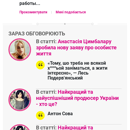
работы...
Прокоментувати
Мені подобається
ЗАРАЗ ОБГОВОРЮЮТЬ
В статті:
Анастасія Цимбалару
зробила нову заяву про особисте
життя
«Тому, шо треба не всякой
х***ьой заніматься, а жити
інтєрєсно», — Лесь
Подерв'янський
В статті:
Найкращий та
найуспішніший продюсер України
- хто це?
Антон Сова
В статті:
Найкращий та