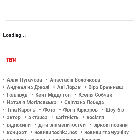
Loading...
ТЕГИ
Алла Пугачова
Анастасія Волочкова
Анджеліна Джолі
Ані Лорак
Віра Брежнєва
Голлівуд
Кейт Міддлтон
Ксенія Собчак
Наталія Могілевська
Світлана Лобода
Тіна Кароль
Фото
Філіп Кіркоров
Шоу-біз
актор
актриса
вагітність
весілля
відносини
діти знаменитостей
зіркові новини
концерт
новини tochka.net
новини гламурчіку
новини сьогодні
новини шоу бизнесу