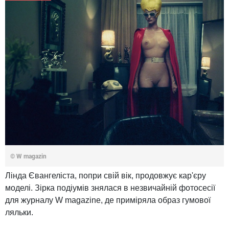
© W magazin
Лінда Євангеліста, попри свій вік, продовжує кар'єру
моделі. Зірка подіумів знялася в незвичайній фотосесії
для журналу W magazine, де приміряла образ гумової
ляльки.