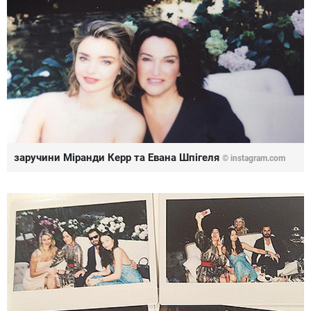
заручини Міранди Керр та Евана Шпігеля
© instagram.com