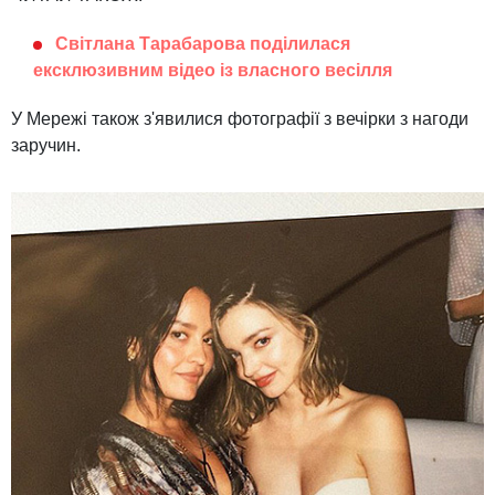
Світлана Тарабарова поділилася
ексклюзивним відео із власного весілля
У Мережі також з'явилися фотографії з вечірки з нагоди
заручин.