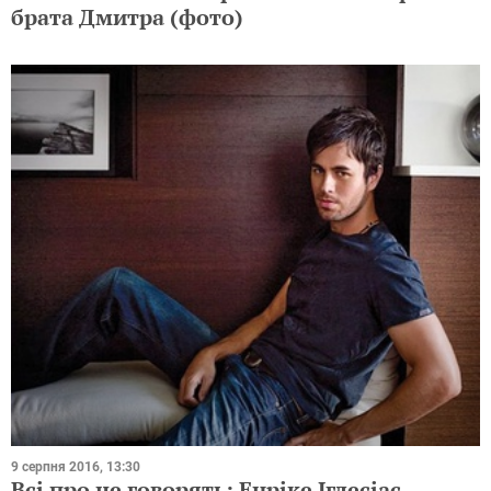
брата Дмитра (фото)
9 серпня 2016, 13:30
Всі про це говорять: Енріке Іглесіас