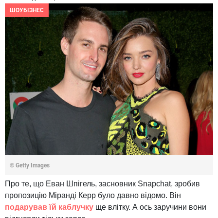
ШОУБІЗНЕС
© Getty Images
Про те, що Еван Шпігель, засновник Snapchat, зробив
пропозицію Міранді Керр було давно відомо. Він
подарував їй каблучку
ще влітку. А ось заручини вони