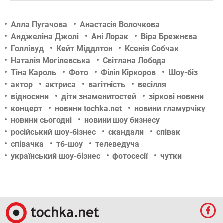
Алла Пугачова
Анастасія Волочкова
Анджеліна Джолі
Ані Лорак
Віра Брежнєва
Голлівуд
Кейт Міддлтон
Ксенія Собчак
Наталія Могілевська
Світлана Лобода
Тіна Кароль
Фото
Філіп Кіркоров
Шоу-біз
актор
актриса
вагітність
весілля
відносини
діти знаменитостей
зіркові новини
концерт
новини tochka.net
новини гламурчіку
новини сьогодні
новини шоу бизнесу
російський шоу-бізнес
скандали
співак
співачка
тб-шоу
телеведуча
український шоу-бізнес
фотосесії
чутки