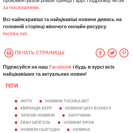
прокоментували роман принца Гаррі. Подробиці читай
за посиланням.
Всі найяскравіші та найцікавіші новини дивись на
головній сторінці жіночого онлайн-ресурсу
tochka.net.
ПЕЧАТЬ СТРАНИЦЫ
Підписуйся на наш
Facebook
і будь в курсі всіх
найцікавіших та актуальних новин!
ТЕГИ
ФОТО
НОВИНИ TOCHKA.NET
МИРАНДА КЕРР
НОВИНИ ШОУ-БІЗНЕСУ
ЗІРКОВІ НОВИНИ
ЗАРУЧИНИ
ЕВАН ШПІГЕЛЬ
НОВИНИ ЗІРОК
НОВИНИ СЬОГОДНІ
НОВИНА