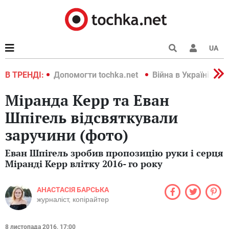
UA
країні 2022
В ТРЕНДІ:
Допомогти tochka.net
Війна в Україні 202
Міранда Керр та Еван
Шпігель відсвяткували
заручини (фото)
Еван Шпігель зробив пропозицію руки і серця
Міранді Керр влітку 2016- го року
АНАСТАСІЯ БАРСЬКА
журналіст, копірайтер
8 листопада 2016, 17:00