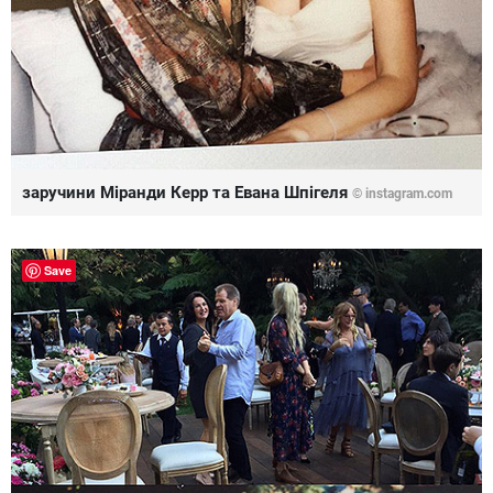
заручини Міранди Керр та Евана Шпігеля
© instagram.com
Save