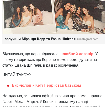
заручини Міранди Керр та Евана Шпігеля
© instagram.com
Відзначимо, що пара підписала
шлюбний договір
. У
ньому говориться, що Керр не може претендувати на
статки Евана Шпігеля, в разі їх розлучення.
ЧИТАЙ ТАКОЖ:
Екс-чоловік Кеті Перрі став батьком
Нагадаємо, з'явилася офіційна заява про роман принца
Гаррі і Меган Маркл. У Кенсингтонському палаці