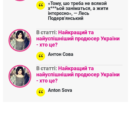
«Тому, шо треба не всякой
х***ьой заніматься, а жити
інтєрєсно», — Лесь
Подерв'янський
В статті:
Найкращий та
найуспішніший продюсер України
- хто це?
Антон Сова
В статті:
Найкращий та
найуспішніший продюсер України
- хто це?
Anton Sova