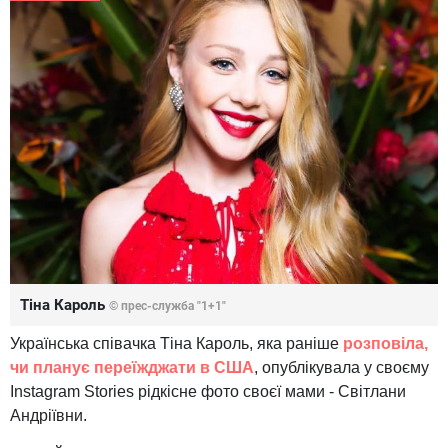
Тіна Кароль
© прес-служба "1+1"
Українська співачка Тіна Кароль, яка раніше
розповіла,
чи планує переїжджати в США
, опублікувала у своєму
Instagram Stories рідкісне фото своєї мами - Світлани
Андріївни.