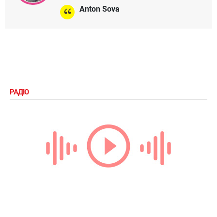
Anton Sova
РАДІО