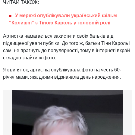
ЧИТАЙ ТАКОЖ:
У мережі опублікували український фільм
"Колишні" з Тіною Кароль у головній ролі
Артистка намагається захистити своїх батьків від
підвищеної уваги публіки. До того ж, батьки Тіни Кароль і
самі не прагнуть до популярності, тому в інтернеті вкрай
складно знайти їх фото.
Як виняток, артистка опублікувала фото на честь 60-
річчя мами, яка днями відзначала день народження.