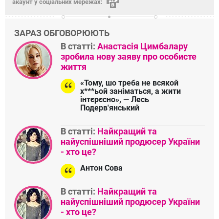
акаунт у соціальних мережах:
ЗАРАЗ ОБГОВОРЮЮТЬ
В статті:
Анастасія Цимбалару
зробила нову заяву про особисте
життя
«Тому, шо треба не всякой
х***ьой заніматься, а жити
інтєрєсно», — Лесь
Подерв'янський
В статті:
Найкращий та
найуспішніший продюсер України
- хто це?
Антон Сова
В статті:
Найкращий та
найуспішніший продюсер України
- хто це?