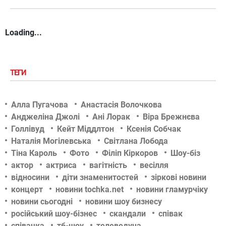
Loading...
ТЕГИ
Алла Пугачова
Анастасія Волочкова
Анджеліна Джолі
Ані Лорак
Віра Брежнєва
Голлівуд
Кейт Міддлтон
Ксенія Собчак
Наталія Могілевська
Світлана Лобода
Тіна Кароль
Фото
Філіп Кіркоров
Шоу-біз
актор
актриса
вагітність
весілля
відносини
діти знаменитостей
зіркові новини
концерт
новини tochka.net
новини гламурчіку
новини сьогодні
новини шоу бизнесу
російський шоу-бізнес
скандали
співак
співачка
тб-шоу
телеведуча