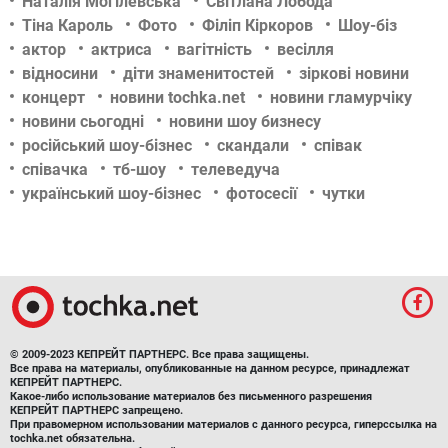
Наталія Могілевська
Світлана Лобода
Тіна Кароль
Фото
Філіп Кіркоров
Шоу-біз
актор
актриса
вагітність
весілля
відносини
діти знаменитостей
зіркові новини
концерт
новини tochka.net
новини гламурчіку
новини сьогодні
новини шоу бизнесу
російський шоу-бізнес
скандали
співак
співачка
тб-шоу
телеведуча
український шоу-бізнес
фотосесії
чутки
© 2009-2023 КЕПРЕЙТ ПАРТНЕРС. Все права защищены.
Все права на материалы, опубликованные на данном ресурсе, принадлежат
КЕПРЕЙТ ПАРТНЕРС.
Какое-либо использование материалов без письменного разрешения
КЕПРЕЙТ ПАРТНЕРС запрещено.
При правомерном использовании материалов с данного ресурса, гиперссылка на
tochka.net обязательна.