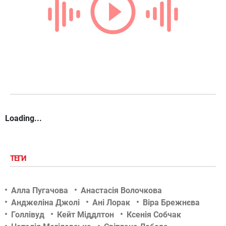
Loading...
ТЕГИ
Алла Пугачова
Анастасія Волочкова
Анджеліна Джолі
Ані Лорак
Віра Брежнєва
Голлівуд
Кейт Міддлтон
Ксенія Собчак