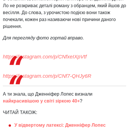
Ло не розкриває деталі роману з обранцем, який йшов до
весілля. До слова, з урочистою подією вони також
почекали, кожен раз називаючи нові причини даного
рішення.
Для перегляду фото гортай вправо.
https://instagram.com/p/CNfxeIXpVtf
https://instagram.com/p/CNf7-QHJy6R
А ти знала, що Дженніфер Лопес визнали
найкрасивішою у світі зіркою 40+
?
ЧИТАЙ ТАКОЖ:
У відвертому латексі: Дженніфер Лопес