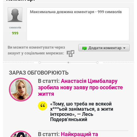
символів
999
Ви можете коментувати через
Додати коментар
акаунт у соціальних мережах:
ЗАРАЗ ОБГОВОРЮЮТЬ
В статті:
Анастасія Цимбалару
зробила нову заяву про особисте
життя
«Тому, шо треба не всякой
х***ьой заніматься, а жити
інтєрєсно», — Лесь
Подерв'янський
В статті:
Найкращий та