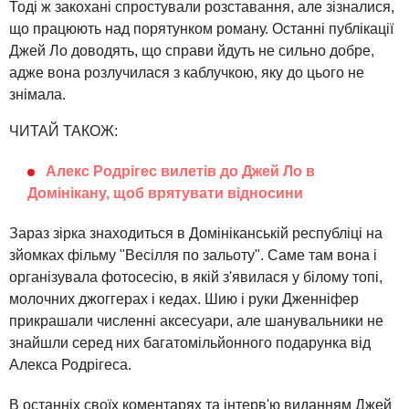
Тоді ж закохані спростували розставання, але зізналися,
що працюють над порятунком роману. Останні публікації
Джей Ло доводять, що справи йдуть не сильно добре,
адже вона розлучилася з каблучкою, яку до цього не
знімала.
ЧИТАЙ ТАКОЖ:
Алекс Родрігес вилетів до Джей Ло в
Домінікану, щоб врятувати відносини
Зараз зірка знаходиться в Домініканській республіці на
зйомках фільму "Весілля по зальоту". Саме там вона і
організувала фотосесію, в якій з'явилася у білому топі,
молочних джоггерах і кедах. Шию і руки Дженніфер
прикрашали численні аксесуари, але шанувальники не
знайшли серед них багатомільйонного подарунка від
Алекса Родрігеса.
В останніх своїх коментарях та інтерв'ю виданням Джей