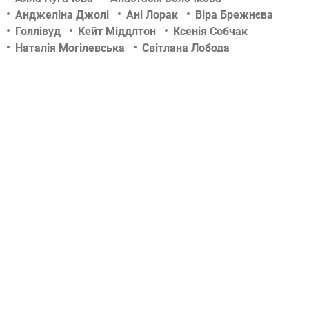
Анджеліна Джолі
Ані Лорак
Віра Брежнєва
Голлівуд
Кейт Міддлтон
Ксенія Собчак
Наталія Могілевська
Світлана Лобода
Тіна Кароль
Фото
Філіп Кіркоров
Шоу-біз
актор
актриса
вагітність
весілля
відносини
діти знаменитостей
зіркові новини
концерт
новини tochka.net
новини гламурчіку
новини сьогодні
новини шоу бизнесу
російський шоу-бізнес
скандали
співак
співачка
тб-шоу
телеведуча
український шоу-бізнес
фотосесії
чутки
© 2009-2024 КЕПРЕЙТ ПАРТНЕРС. Все права защищены.
Все права на материалы, опубликованные на данном ресурсе, принадлежат