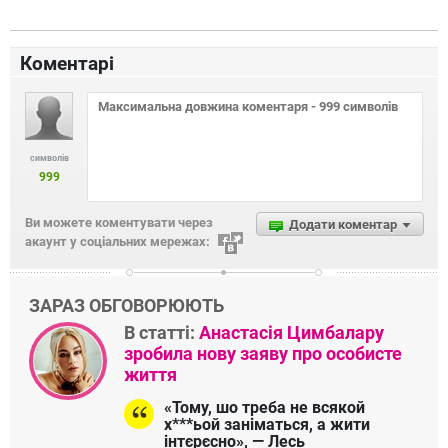
Коментарі
символів
999
Ви можете коментувати через
Додати коментар
акаунт у соціальних мережах:
ЗАРАЗ ОБГОВОРЮЮТЬ
В статті:
Анастасія Цимбалару
зробила нову заяву про особисте
життя
«Тому, шо треба не всякой
х***ьой заніматься, а жити
інтєрєсно», — Лесь