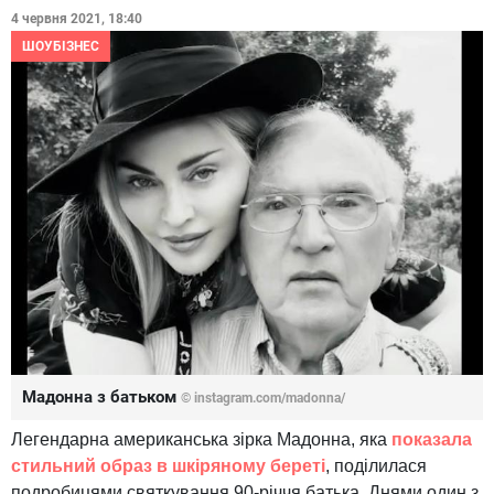
4 червня 2021, 18:40
ШОУБІЗНЕС
Мадонна з батьком
© instagram.com/madonna/
Легендарна американська зірка Мадонна, яка
показала
стильний образ в шкіряному береті
, поділилася
подробицями святкування 90-річчя батька. Днями один з