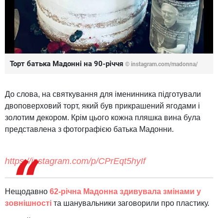
Торт батька Мадонні на 90-річчя
© instagram.com/madonna/
До слова, на святкування для іменинника підготували
двоповерховий торт, який був прикрашений ягодами і
золотим декором. Крім цього кожна пляшка вина була
представлена ​​з фотографією батька Мадонни.
https://instagram.com/p/CPrEqt5hyIf
Нещодавно
62-річна Мадонна здивувала змінами у
зовнішності
та шанувальники заговорили про пластику.