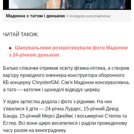
Мадонна з татом і донькою
© instagram.com/madonna/
ЧИТАЙ ТАКОЖ:
Шанувальники розкритикували фото Мадонни
з 24-річною донькою
Батько співачки отримав освіту фізика-оптика, а створив
кар'єру провідного інженера-конструктора оборонного
КБ концерну Chrysler/GM. Сім'я Мадонни консервативна,
а тато — католик і щонеділі відвідує церкву.
У відео артистка додала і фото з рідними. На них
з'явилися її діти — 24-річна Лурдес, 15-річний Девід
Банда, 15-річний Мерсі Джеймс і восьмирічні Стелла та
Естер. Всі вони щиро веселилися і раділи проведеному
часу разом на винограднику.