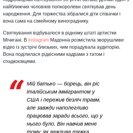
найближчих чоловіків попкоролеви святкував день
народження. Для торжества зібралися діти співачки і
вона сама на сімейному винограднику.
Святкування відбувалося в рідному штаті артистки
Мічигані. В
Instagram
Мадонна розмістила зворушливе
відео із зустрічі близьких, чим порадувала аудиторію.
Вона поділилася рідкісними кадрами з татом і
спадкоємцями.
Мій батько — борець, він ріс
італійським іммігрантом у
США і пережив безліч травм,
але завжди наполегливо
працював заради всього, що у
нього було. Він навчив мене
тому, як важлива тяжка