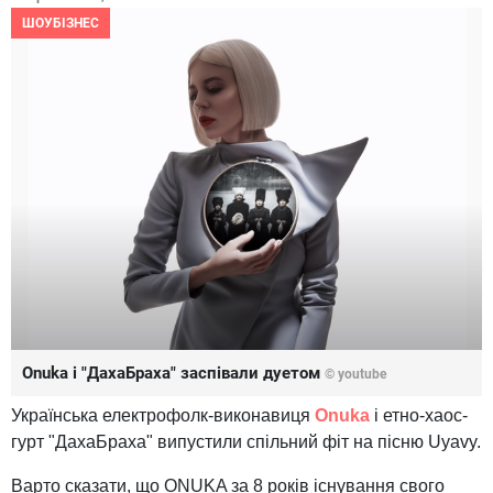
ШОУБІЗНЕС
Onuka і "ДахаБраха" заспівали дуетом
© youtube
Українська електрофолк-виконавиця
Onuka
і етно-хаос-
гурт "ДахаБраха" випустили спільний фіт на пісню Uyavy.
Варто сказати, що ONUKA за 8 років існування свого