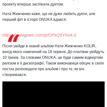
проекту вперше заспівала дуетом.
Ната Жижченко каже, що не дуже любить дуети, але
перший фіт в історії ONUKA вдався.
https://instagram.com/p/CPsQ5Yhn4-S
Пісня увійде в новий альбом Нати Жижченко KOLIR,
вихід якого намічений на 18 червня. До платівки увійдуть
10 треків. За словами ONUKA, це буде самим відвертим
релізом в її дискографії. Також виконавиця обіцяє в своїх
постах розповідати про альбом і про те, як він
створювався.