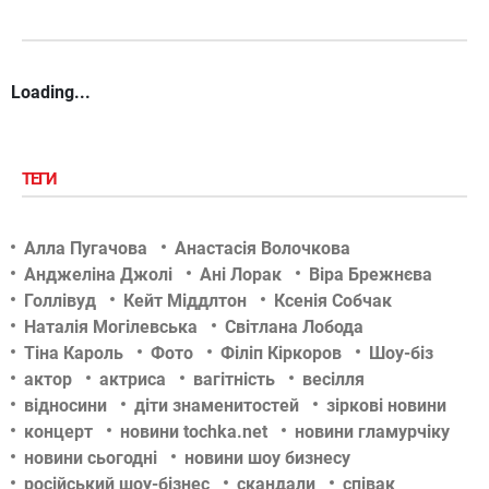
Loading...
ТЕГИ
Алла Пугачова
Анастасія Волочкова
Анджеліна Джолі
Ані Лорак
Віра Брежнєва
Голлівуд
Кейт Міддлтон
Ксенія Собчак
Наталія Могілевська
Світлана Лобода
Тіна Кароль
Фото
Філіп Кіркоров
Шоу-біз
актор
актриса
вагітність
весілля
відносини
діти знаменитостей
зіркові новини
концерт
новини tochka.net
новини гламурчіку
новини сьогодні
новини шоу бизнесу
російський шоу-бізнес
скандали
співак