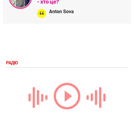
- хто це?
Anton Sova
РАДІО