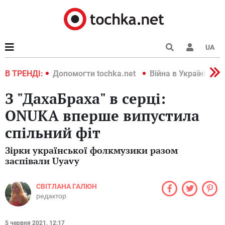
UA
країні 2022
В ТРЕНДІ:
Допомогти tochka.net
Війна в Україні 202
З "ДахаБраха" в серці:
ONUKA вперше випустила
спільний фіт
Зірки української фолкмузики разом
заспівали Uyavy
СВІТЛАНА ГАЛЮН
редактор
5 червня 2021, 12:17