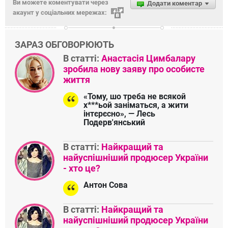
Ви можете коментувати через
Додати коментар
акаунт у соціальних мережах:
ЗАРАЗ ОБГОВОРЮЮТЬ
В статті:
Анастасія Цимбалару
зробила нову заяву про особисте
життя
«Тому, шо треба не всякой
х***ьой заніматься, а жити
інтєрєсно», — Лесь
Подерв'янський
В статті:
Найкращий та
найуспішніший продюсер України
- хто це?
Антон Сова
В статті:
Найкращий та
найуспішніший продюсер України