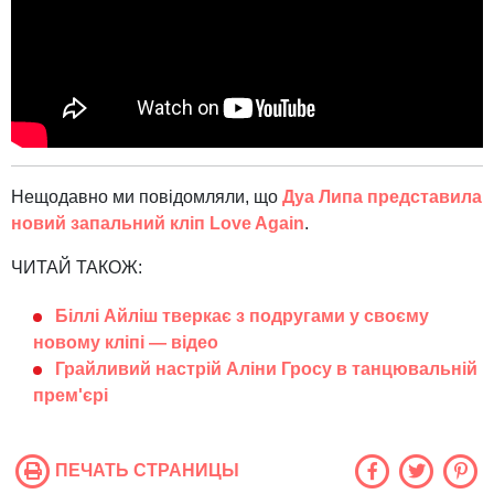
Нещодавно ми повідомляли, що
Дуа Липа представила
новий запальний кліп Love Again
.
ЧИТАЙ ТАКОЖ:
Біллі Айліш тверкає з подругами у своєму
новому кліпі — відео
Грайливий настрій Аліни Гросу в танцювальній
прем'єрі
ПЕЧАТЬ СТРАНИЦЫ