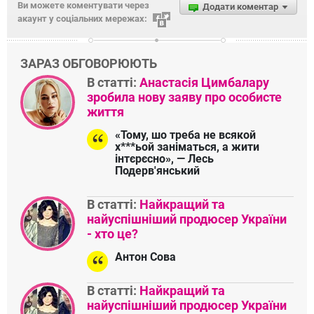
Ви можете коментувати через
Додати коментар
акаунт у соціальних мережах:
ЗАРАЗ ОБГОВОРЮЮТЬ
В статті:
Анастасія Цимбалару
зробила нову заяву про особисте
життя
«Тому, шо треба не всякой
х***ьой заніматься, а жити
інтєрєсно», — Лесь
Подерв'янський
В статті:
Найкращий та
найуспішніший продюсер України
- хто це?
Антон Сова
В статті:
Найкращий та
найуспішніший продюсер України