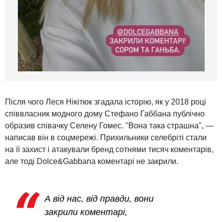
Після чого Леся Нікітюк згадала історію, як у 2018 році
співвласник модного дому Стефано Габбана публічно
образив співачку Селену Гомес. "Вона така страшна", —
написав він в соцмережі. Прихильники селебріті стали
на її захист і атакували бренд сотнями тисяч коментарів,
але тоді Dolce&Gabbana коментарі не закрили.
А від нас, від правди, вони
закрили коментарі,