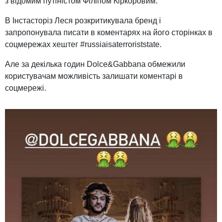
з відомим путіністом Філіпом Кіркоровим.
В Інстасторіз Леся розкритикувала бренд і
запропонувала писати в коментарях на його сторінках в
соцмережах хештег #russiaisaterroriststate.
Але за декілька годин Dolce&Gabbana обмежили
користувачам можливість залишати коментарі в
соцмережі.