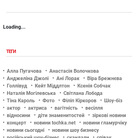
Loading...
ТЕГИ
Алла Пугачова
Анастасія Волочкова
Анджеліна Джолі
Ані Лорак
Віра Брежнєва
Голлівуд
Кейт Міддлтон
Ксенія Собчак
Наталія Могілевська
Світлана Лобода
Тіна Кароль
Фото
Філіп Кіркоров
Шоу-біз
актор
актриса
вагітність
весілля
відносини
діти знаменитостей
зіркові новини
концерт
новини tochka.net
новини гламурчіку
новини сьогодні
новини шоу бизнесу
російський шоу-бізнес
скандали
співак