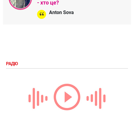
- хто це?
Anton Sova
РАДІО