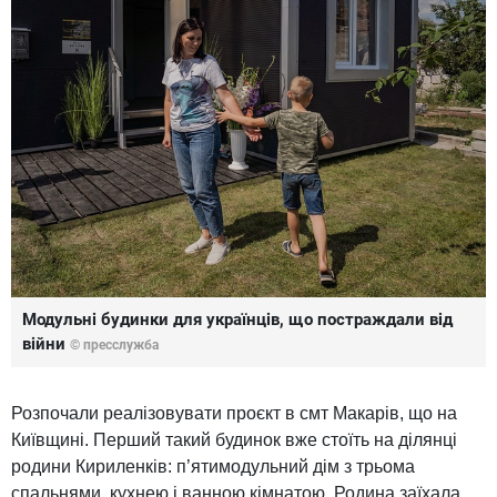
Модульні будинки для українців, що постраждали від
війни
© пресслужба
Розпочали реалізовувати проєкт в смт Макарів, що на
Київщині. Перший такий будинок вже стоїть на ділянці
родини Кириленків: п’ятимодульний дім з трьома
спальнями, кухнею і ванною кімнатою. Родина заїхала