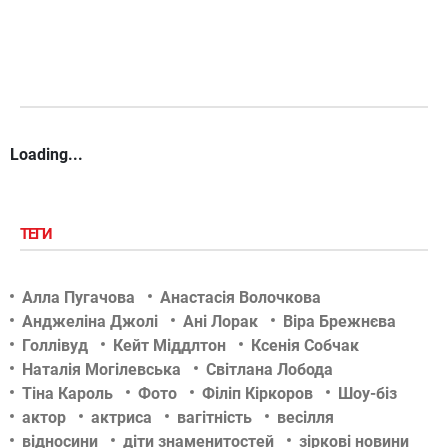
Loading...
ТЕГИ
Алла Пугачова
Анастасія Волочкова
Анджеліна Джолі
Ані Лорак
Віра Брежнєва
Голлівуд
Кейт Міддлтон
Ксенія Собчак
Наталія Могілевська
Світлана Лобода
Тіна Кароль
Фото
Філіп Кіркоров
Шоу-біз
актор
актриса
вагітність
весілля
відносини
діти знаменитостей
зіркові новини