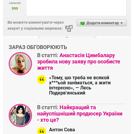
символів
999
Ви можете коментувати через
Додати коментар
акаунт у соціальних мережах:
ЗАРАЗ ОБГОВОРЮЮТЬ
В статті:
Анастасія Цимбалару
зробила нову заяву про особисте
життя
«Тому, шо треба не всякой
х***ьой заніматься, а жити
інтєрєсно», — Лесь
Подерв'янський
В статті:
Найкращий та
найуспішніший продюсер України
- хто це?
Антон Сова