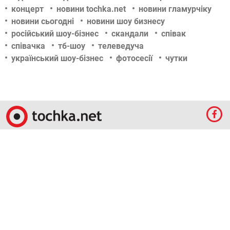
концерт
новини tochka.net
новини гламурчіку
новини сьогодні
новини шоу бизнесу
російський шоу-бізнес
скандали
співак
співачка
тб-шоу
телеведуча
український шоу-бізнес
фотосесії
чутки
© 2009-2024 КЕПРЕЙТ ПАРТНЕРС. Все права защищены.
Все права на материалы, опубликованные на данном ресурсе, принадлежат
КЕПРЕЙТ ПАРТНЕРС.
Какое-либо использование материалов без письменного разрешения
КЕПРЕЙТ ПАРТНЕРС запрещено.
При правомерном использовании материалов с данного ресурса, гиперссылка на
tochka.net обязательна.
По вопросам рекламы обращайтесь:
Отдел по работе с прямыми клиентами:
reklama@mediadim.com.ua
Тел: +38
(044) 207-33-05, +38 (044) 207-97-00
Отдел по работе с РА: Тел./факс: +38 044 207-97-07
Редакция: +38 044 207-97-00
Материалы, отмеченные знаками "Реклама", "Промо", публикуются на правах