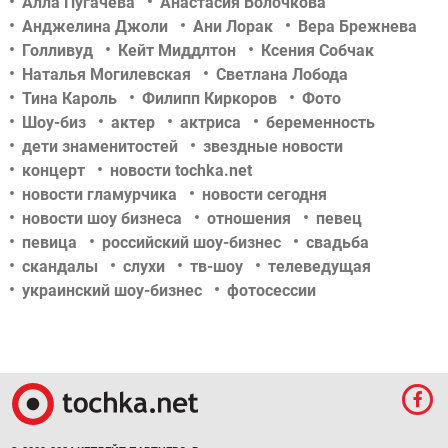
Алла Пугачева
Анастасия Волочкова
Анджелина Джоли
Ани Лорак
Вера Брежнева
Голливуд
Кейт Миддлтон
Ксения Собчак
Наталья Могилевская
Светлана Лобода
Тина Кароль
Филипп Киркоров
Фото
Шоу-биз
актер
актриса
беременность
дети знаменитостей
звездные новости
концерт
новости tochka.net
новости гламурчика
новости сегодня
новости шоу бизнеса
отношения
певец
певица
российский шоу-бизнес
свадьба
скандалы
слухи
тв-шоу
телеведущая
украинский шоу-бизнес
фотосессии