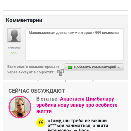
Комментарии
символов
999
Вы можете комментировать
Добавить комментарий
через аккаунт в соцсетях:
СЕЙЧАС ОБСУЖДАЮТ
В статье:
Анастасія Цимбалару
зробила нову заяву про особисте
життя
«Тому, шо треба не всякой
х***ьой заніматься, а жити
інтєрєсно», — Лесь