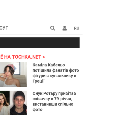
СУГ
RU
аине 2022
Ё НА TOCHKA.NET
Каміла Кабельо
потішила фанатів фото
фігури в купальнику в
Греції
Онук Ротару привітав
співачку в 79-річчя,
виставивши спільне
фото