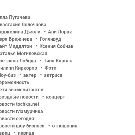
лла Пугачева
настасия Волочкова
нджелина Джоли
Ани Лорак
ера Брежнева
Голливуд
ейт Миддлтон
Ксения Собчак
аталья Могилевская
ветлана Лобода
Тина Кароль
илипп Киркоров
Фото
оу-биз
актер
актриса
еременность
ети знаменитостей
вездные новости
концерт
овости tochka.net
овости гламурчика
овости сегодня
овости шоу бизнеса
отношения
евец
певица