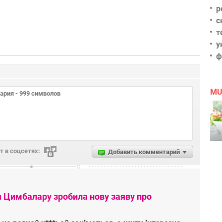
р
с
т
у
ф
MU
 в соцсетях:
Добавить комментарий
я Цимбалару зробила нову заяву про