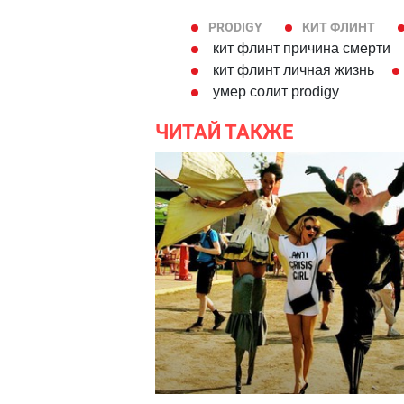
PRODIGY
КИТ ФЛИНТ
кит флинт причина смерти
кит флинт личная жизнь
умер солит prodigy
ЧИТАЙ ТАКЖЕ