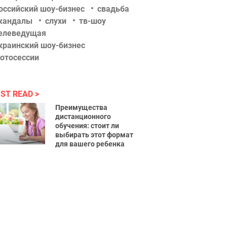
оссийский шоу-бизнес
свадьба
кандалы
слухи
тв-шоу
елеведущая
краинский шоу-бизнес
отосессии
ST READ
Преимущества
дистанционного
обучения: стоит ли
выбирать этот формат
для вашего ребенка