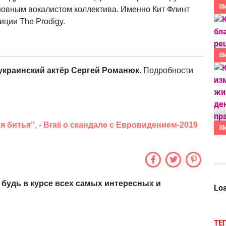
S
сновным вокалистом коллектива. Именно Кит Флинт
ции The Prodigy.
S
украинский актёр Сергей Романюк
. Подробности
 битья", - Braii о скандале с Евровидением-2019
S
 будь в курсе всех самых интересных и
Loa
ТЕ