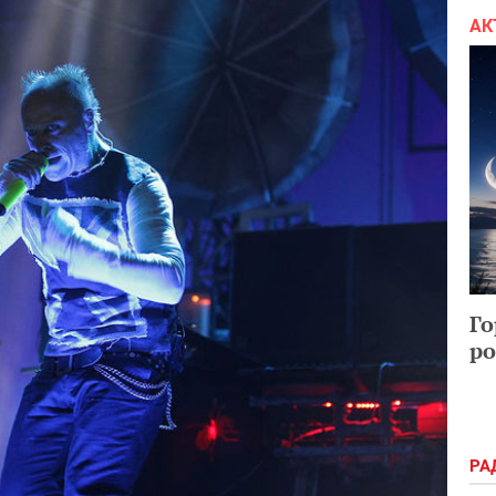
АК
Го
ро
РА