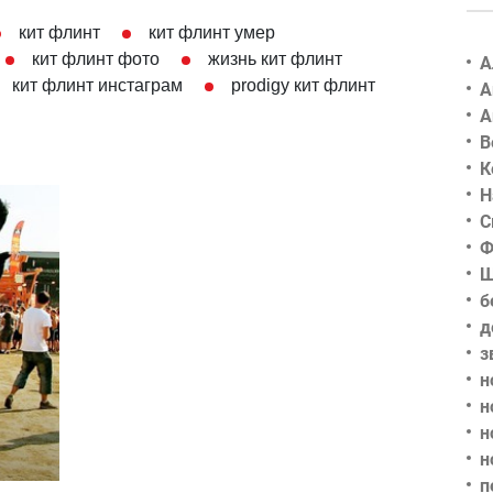
кит флинт
кит флинт умер
кит флинт фото
жизнь кит флинт
А
кит флинт инстаграм
prodigy кит флинт
А
А
В
К
Н
С
Ф
Ш
б
д
з
н
н
н
н
п