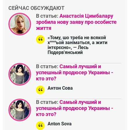
СЕЙЧАС ОБСУЖДАЮТ
В статье:
Анастасія Цимбалару
зробила нову заяву про особисте
життя
«Тому, шо треба не всякой
х***ьой заніматься, а жити
інтєрєсно», — Лесь
Подерв'янський
В статье:
Самый лучший и
успешный продюсер Украины -
кто это?
Антон Сова
В статье:
Самый лучший и
успешный продюсер Украины -
кто это?
Anton Sova