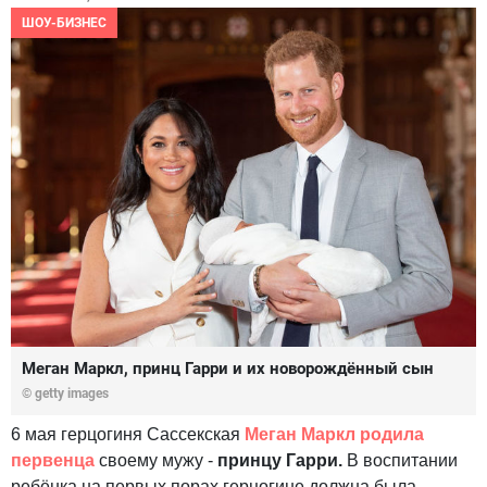
ШОУ-БИЗНЕС
Меган Маркл, принц Гарри и их новорождённый сын
© getty images
6 мая герцогиня Сассекская
Меган Маркл родила
первенца
своему мужу -
принцу Гарри.
В воспитании
ребёнка на первых порах герцогине должна была