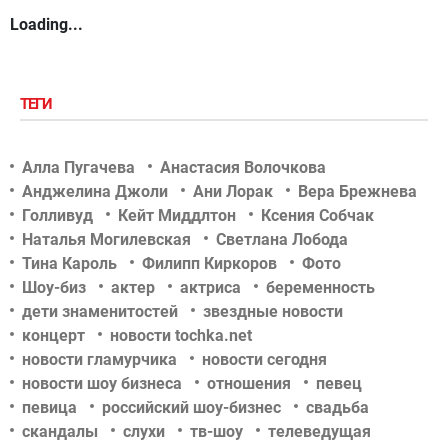
Loading...
ТЕГИ
Алла Пугачева
Анастасия Волочкова
Анджелина Джоли
Ани Лорак
Вера Брежнева
Голливуд
Кейт Миддлтон
Ксения Собчак
Наталья Могилевская
Светлана Лобода
Тина Кароль
Филипп Киркоров
Фото
Шоу-биз
актер
актриса
беременность
дети знаменитостей
звездные новости
концерт
новости tochka.net
новости гламурчика
новости сегодня
новости шоу бизнеса
отношения
певец
певица
российский шоу-бизнес
свадьба
скандалы
слухи
тв-шоу
телеведущая