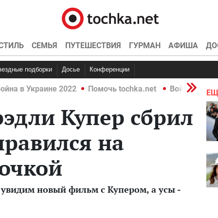
СТИЛЬ
СЕМЬЯ
ПУТЕШЕСТВИЯ
ГУРМАН
АФИША
ДО
Звездные подборки
Досье
Конференции
ойна в Украине 2022
Помочь tochka.net
Война в Укр
ЕЩ
рэдли Купер сбрил
правился на
дочкой
увидим новый фильм с Купером, а усы -