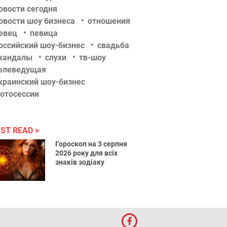
овости сегодня
овости шоу бизнеса
отношения
евец
певица
оссийский шоу-бизнес
свадьба
кандалы
слухи
тв-шоу
елеведущая
краинский шоу-бизнес
отосессии
ST READ
Гороскоп на 3 серпня
2026 року для всіх
знаків зодіаку