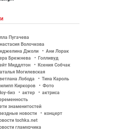
ГИ
лла Пугачева
настасия Волочкова
нджелина Джоли
Ани Лорак
ера Брежнева
Голливуд
ейт Миддлтон
Ксения Собчак
аталья Могилевская
ветлана Лобода
Тина Кароль
илипп Киркоров
Фото
оу-биз
актер
актриса
еременность
ети знаменитостей
вездные новости
концерт
овости tochka.net
овости гламурчика