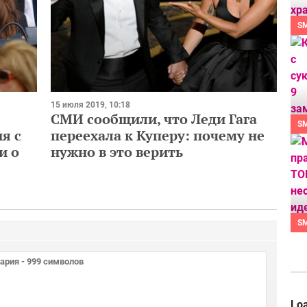
S
15 июля 2019, 10:18
СМИ сообщили, что Леди Гага
S
я с
переехала к Куперу: почему не
и о
нужно в это верить
S
Loa