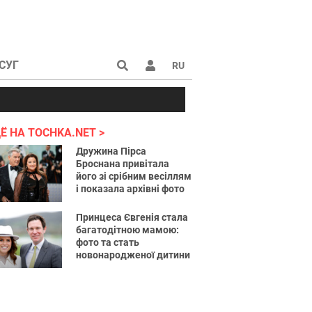
СУГ
RU
аине 2022
Ё НА TOCHKA.NET
Дружина Пірса
Броснана привітала
його зі срібним весіллям
і показала архівні фото
Принцеса Євгенія стала
багатодітною мамою:
фото та стать
новонародженої дитини