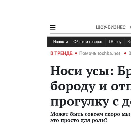
ШОУ-БИЗНЕС
Новости
Об этом говорят
ТВ-шоу
hka.net
Война в Украине 2022
В ТРЕНДЕ:
Помочь tochka.net
В
Носи усы: Б
бороду и от
прогулку с 
Может быть совсем скоро мы 
это просто для роли?