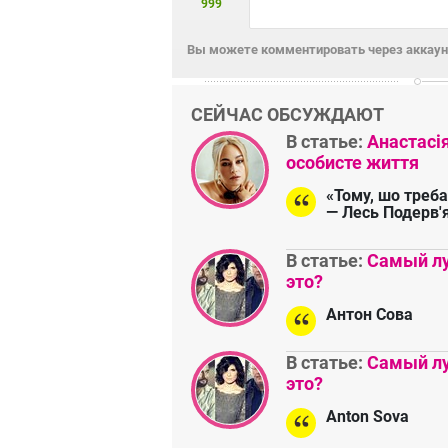
999
Вы можете комментировать через аккаунт
СЕЙЧАС ОБСУЖДАЮТ
В статье:
Анастасі
особисте життя
«Тому, шо треба
— Лесь Подерв'
В статье:
Самый лу
это?
Антон Сова
В статье:
Самый лу
это?
Anton Sova