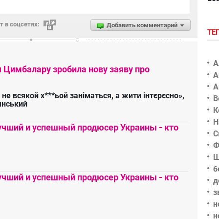
 в соцсетях:
Добавить комментарий
ТЕ
А
я Цимбалару зробила нову заяву про
А
А
 не всякой х***ьой заніматься, а жити інтєрєсно»,
В
янський
К
Н
чший и успешный продюсер Украины - кто
С
Ф
Ш
б
чший и успешный продюсер Украины - кто
д
з
н
н