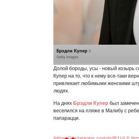
Брэдли Купер
©
Getty Images
Долой бороды, усы - новый козырь с
Купер на то, что к нему все-таки ве
привлекает любимыми женскими шту
людях.
На днях
Брэдли Купер
был замечен 
веселился на пляже в Малибу с реб
папарацци.
https://instagram.com/p/B1VIJL6n