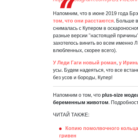
Напомним, что в июне 2019 года Бр
том, что они расстаются
. Больше в
снималась с Купером в оскароносно
разные версии "настоящей причины"
захотелось винить во всем именно Л
влюбленных, скорее всего).
У Леди Гаги новый роман
,
у Ирин
усы. Будем надеяться, что все вста
без усов и бороды, Купер!
Напомним о том, что
plus-size мод
беременным животом
. Подробност
ЧИТАЙ ТАКЖЕ:
Копию помолвочного кольца 
гривен