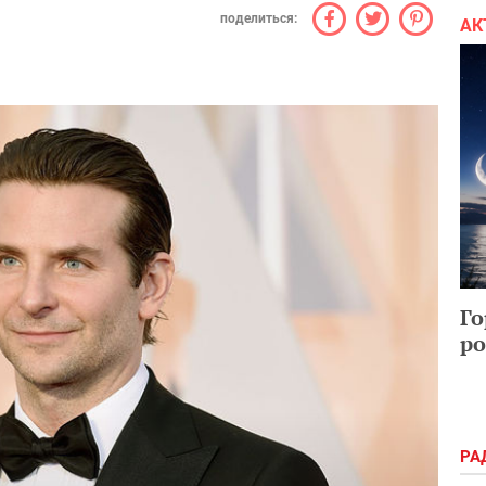
поделиться:
АК
Го
ро
РА