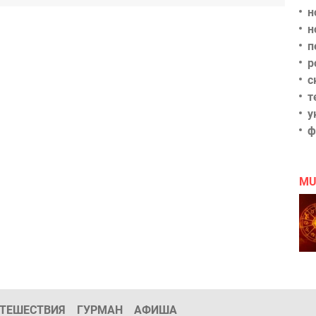
н
н
п
р
с
т
у
ф
MU
ТЕШЕСТВИЯ
ГУРМАН
АФИША