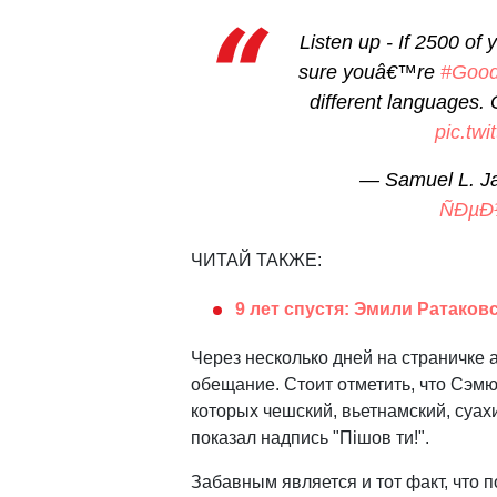
Listen up - If 2500 of 
sure youâ€™re
#Good
different languages.
pic.tw
— Samuel L. J
ÑÐµÐ
ЧИТАЙ ТАКЖЕ:
9 лет спустя: Эмили Ратаков
Через несколько дней на страничке 
обещание. Стоит отметить, что Сэм
которых чешский, вьетнамский, суах
показал надпись "Пішов ти!".
Забавным является и тот факт, что