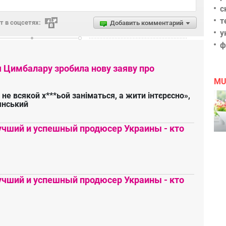
с
т
 в соцсетях:
Добавить комментарий
у
ф
я Цимбалару зробила нову заяву про
MU
 не всякой х***ьой заніматься, а жити інтєрєсно»,
янський
чший и успешный продюсер Украины - кто
чший и успешный продюсер Украины - кто