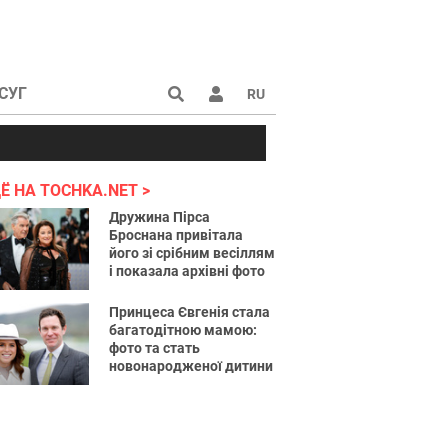
СУГ
RU
аине 2022
Ё НА TOCHKA.NET
Дружина Пірса
Броснана привітала
його зі срібним весіллям
і показала архівні фото
Принцеса Євгенія стала
багатодітною мамою:
фото та стать
новонародженої дитини