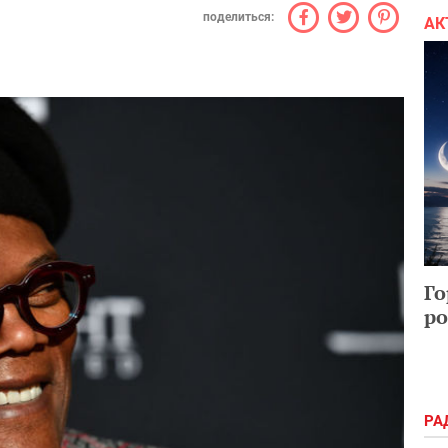
поделиться:
АК
Го
ро
РА