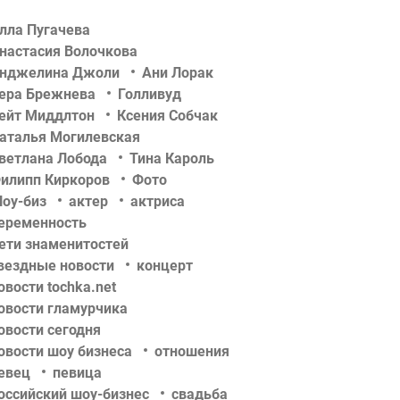
лла Пугачева
настасия Волочкова
нджелина Джоли
Ани Лорак
ера Брежнева
Голливуд
ейт Миддлтон
Ксения Собчак
аталья Могилевская
ветлана Лобода
Тина Кароль
илипп Киркоров
Фото
оу-биз
актер
актриса
еременность
ети знаменитостей
вездные новости
концерт
овости tochka.net
овости гламурчика
овости сегодня
овости шоу бизнеса
отношения
евец
певица
оссийский шоу-бизнес
свадьба