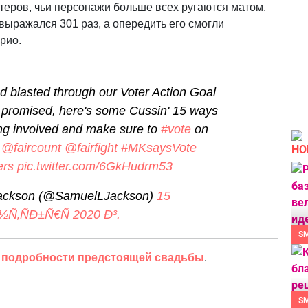
ктеров, чьи персонажи больше всех ругаются матом.
выражался 301 раз, а опередить его смогли
рио.
 blasted through our Voter Action Goal
 promised, here's some Cussin' 15 ways
ing involved and make sure to
#vote
on
@faircount
@fairfight
#MKsaysVote
НО
ers
pic.twitter.com/6GkHudrm53
ackson (@SamuelLJackson)
15
½Ñ‚ÑÐ±Ñ€Ñ 2020 Ð³.
S
 подробности предстоящей свадьбы
.
S