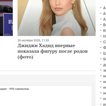
А
А
А
В
К
Н
26 октября 2020, 11:35
С
Джиджи Хадид впервые
Ф
показала фигуру после родов
Ш
(фото)
б
д
з
н
н
н
н
п
р