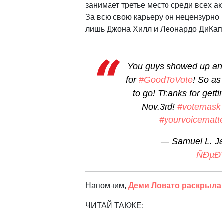
занимает третье место среди всех а
За всю свою карьеру он нецензурно 
лишь Джона Хилл и Леонардо ДиКап
You guys showed up and
for
#GoodToVote
! So as
to go! Thanks for gett
Nov.3rd!
#votemask
#yourvoicematt
— Samuel L. J
ÑÐµÐ
Напомним,
Деми Ловато раскрыла
ЧИТАЙ ТАКЖЕ: