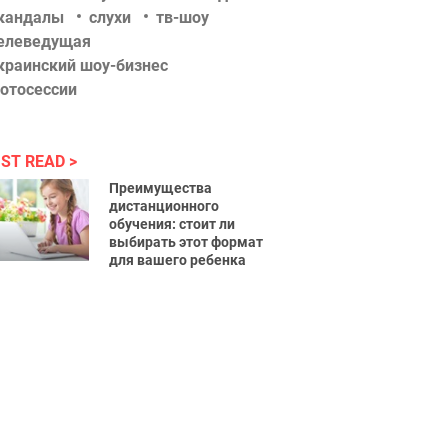
кандалы
слухи
тв-шоу
елеведущая
краинский шоу-бизнес
отосессии
ST READ
Преимущества
дистанционного
обучения: стоит ли
выбирать этот формат
для вашего ребенка