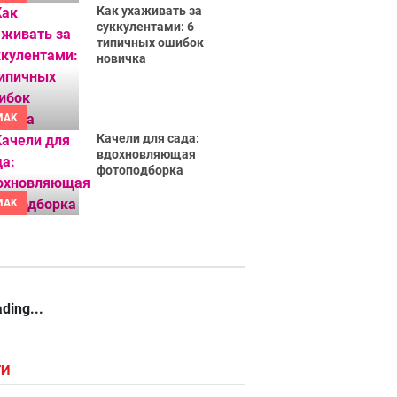
Как ухаживать за
суккулентами: 6
типичных ошибок
новичка
MAK
Качели для сада:
вдохновляющая
фотоподборка
MAK
ding...
ГИ