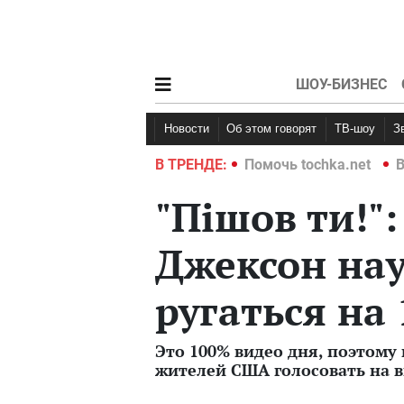
ШОУ-БИЗНЕС
Новости
Об этом говорят
ТВ-шоу
hka.net
Война в Украине 2022
В ТРЕНДЕ:
Помочь tochka.net
В
"Пішов ти!"
Джексон на
ругаться на
Это 100% видео дня, поэтому
жителей США голосовать на 