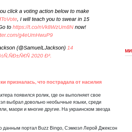
you click a voting action below to make
ToVote
, I will teach you to swear in 15
 Go to
https://t.co/nVk8WzUm8N
now!
itter.com/g4eUmHwuP9
ackson (@SamuelLJackson)
14
МИ
½Ñ‚ÑÐ±Ñ€Ñ 2020 Ð³.
ски призналась, что пострадала от насилия
актера появился ролик, где он выполняет свое
юэл выбрал довольно необычные языки, среди
или, маори и многие другие. На украинском звезда
 по данным портал Buzz Bingo, Сэмюэл Лерой Джексон