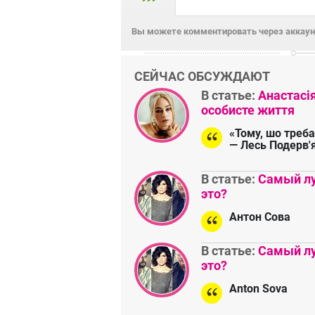
Вы можете комментировать через аккаунт
СЕЙЧАС ОБСУЖДАЮТ
В статье:
Анастасі
особисте життя
«Тому, шо треба
— Лесь Подерв'
В статье:
Самый лу
это?
Антон Сова
В статье:
Самый лу
это?
Anton Sova