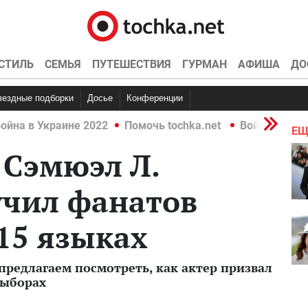
СТИЛЬ
СЕМЬЯ
ПУТЕШЕСТВИЯ
ГУРМАН
АФИША
ДО
Звездные подборки
Досье
Конференции
ойна в Украине 2022
Помочь tochka.net
Война в Укр
ЕЩ
: Сэмюэл Л.
учил фанатов
 15 языках
 предлагаем посмотреть, как актер призвал
выборах