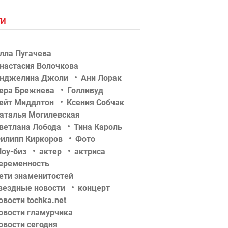
ГИ
лла Пугачева
настасия Волочкова
нджелина Джоли
Ани Лорак
ера Брежнева
Голливуд
ейт Миддлтон
Ксения Собчак
аталья Могилевская
ветлана Лобода
Тина Кароль
илипп Киркоров
Фото
оу-биз
актер
актриса
еременность
ети знаменитостей
вездные новости
концерт
овости tochka.net
овости гламурчика
овости сегодня