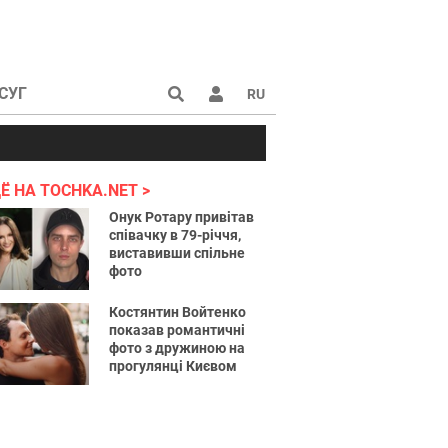
СУГ
RU
аине 2022
Ё НА TOCHKA.NET
Онук Ротару привітав
співачку в 79-річчя,
виставивши спільне
фото
Костянтин Войтенко
показав романтичні
фото з дружиною на
прогулянці Києвом