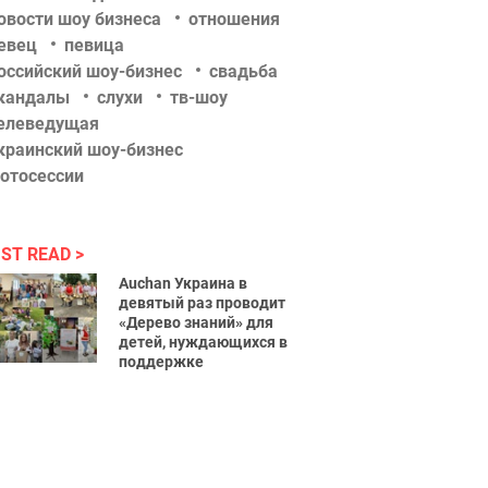
овости шоу бизнеса
отношения
евец
певица
оссийский шоу-бизнес
свадьба
кандалы
слухи
тв-шоу
елеведущая
краинский шоу-бизнес
отосессии
ST READ
Auchan Украина в
девятый раз проводит
«Дерево знаний» для
детей, нуждающихся в
поддержке