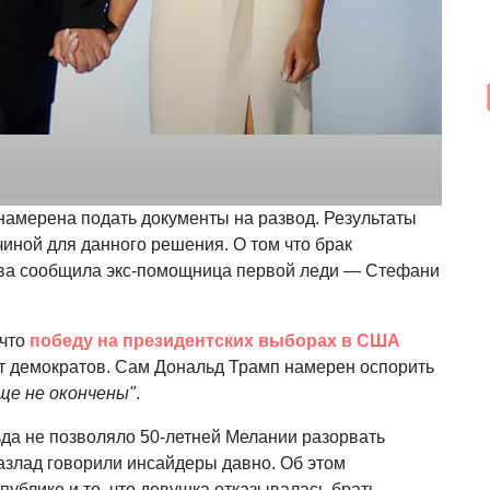
амерена подать документы на развод. Результаты
иной для данного решения. О том что брак
рыва сообщила экс-помощница первой леди — Стефани
 что
победу на президентских выборах в США
т демократов. Сам Дональд Трамп намерен оспорить
ще не окончены"
.
ьда не позволяло 50-летней Мелании разорвать
 разлад говорили инсайдеры давно. Об этом
публике и то, что девушка отказывалась брать