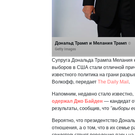
Дональд Трамп и Мелания Трамп
©
Getty Images
Супруга Дональда Трампа Мелания н
выборов в США стали отличной прич
известного политика на грани раз
Волкофф, передает
The Daily Mail
.
Напомним, недавно стало известно,
одержал Джо Байден
— кандидат о
результаты, сообщив, что
"выборы е
Вероятно, что президентство Донал
отношения, а о том, что в их семье
свидетельствует поведение пары на 