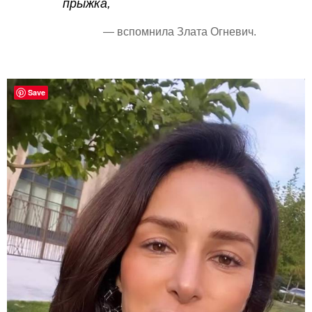
прыжка,
— вспомнила Злата Огневич.
Save