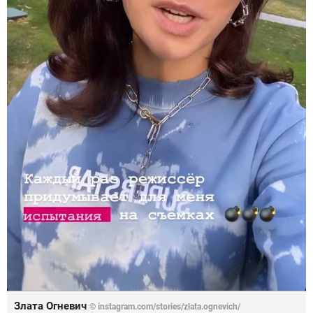
Злата Огневич
© instagram.com/stories/zlata.ognevich/