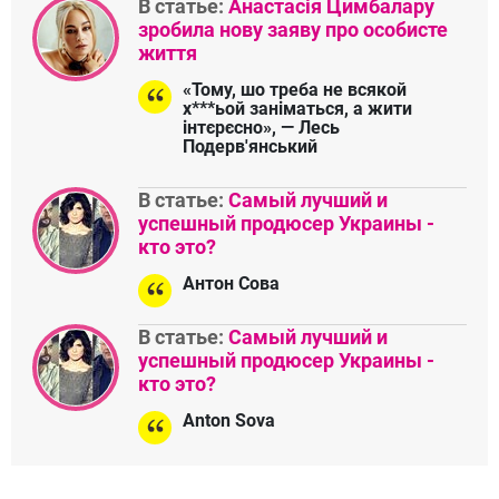
В статье:
Анастасія Цимбалару
зробила нову заяву про особисте
життя
«Тому, шо треба не всякой
х***ьой заніматься, а жити
інтєрєсно», — Лесь
Подерв'янський
В статье:
Самый лучший и
успешный продюсер Украины -
кто это?
Антон Сова
В статье:
Самый лучший и
успешный продюсер Украины -
кто это?
Anton Sova