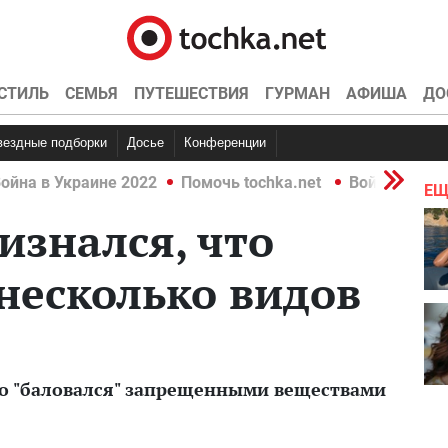
СТИЛЬ
СЕМЬЯ
ПУТЕШЕСТВИЯ
ГУРМАН
АФИША
ДО
Звездные подборки
Досье
Конференции
ойна в Украине 2022
Помочь tochka.net
Война в Укр
ЕЩ
знался, что
несколько видов
то "баловался" запрещенными веществами