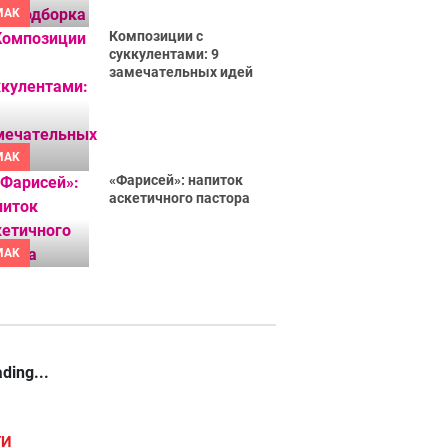
MAK
Композиции с
суккулентами: 9
замечательных идей
MAK
«Фарисей»: напиток
аскетичного пастора
MAK
ding...
ГИ