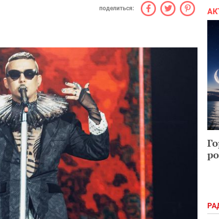
поделиться:
АК
Го
ро
РА