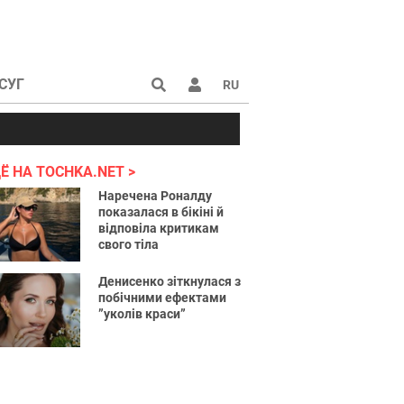
СУГ
RU
аине 2022
Ё НА TOCHKA.NET
Наречена Роналду
показалася в бікіні й
відповіла критикам
свого тіла
Денисенко зіткнулася з
побічними ефектами
”уколів краси”