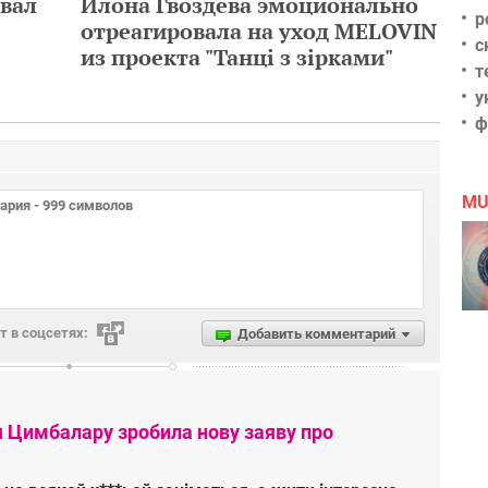
вал
Илона Гвоздева эмоционально
р
отреагировала на уход MELOVIN
с
из проекта "Танці з зірками"
т
у
ф
MU
 в соцсетях:
Добавить комментарий
я Цимбалару зробила нову заяву про