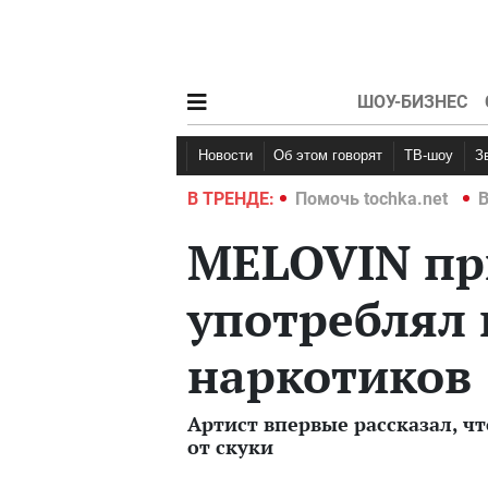
ШОУ-БИЗНЕС
Новости
Об этом говорят
ТВ-шоу
hka.net
Война в Украине 2022
В ТРЕНДЕ:
Помочь tochka.net
В
MELOVIN при
употреблял 
наркотиков
Артист впервые рассказал, ч
от скуки