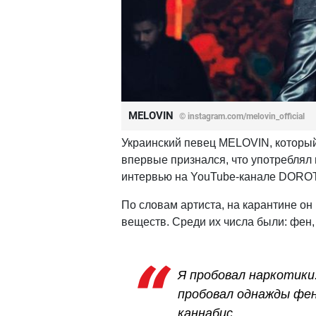
MELOVIN
© instagram.com/melovin_official
Украинский певец MELOVIN, которы
впервые признался, что употреблял 
интервью на YouTube-канале DORO
По словам артиста, на карантине о
веществ. Среди их числа были: фен,
Я пробовал наркотики
пробовал однажды фен,
каннабис,