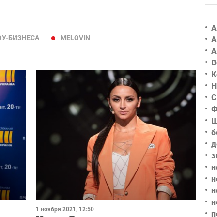
А
ОУ-БИЗНЕСА
MELOVIN
А
А
В
К
Н
С
Ф
Ш
б
д
з
н
н
н
н
1 ноября 2021, 12:50
п