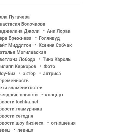
лла Пугачева
настасия Волочкова
нджелина Джоли
Ани Лорак
ера Брежнева
Голливуд
ейт Миддлтон
Ксения Собчак
аталья Могилевская
ветлана Лобода
Тина Кароль
илипп Киркоров
Фото
оу-биз
актер
актриса
еременность
ети знаменитостей
вездные новости
концерт
овости tochka.net
овости гламурчика
овости сегодня
овости шоу бизнеса
отношения
евец
певица