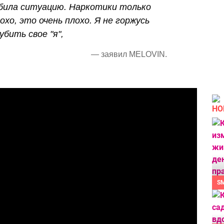
била ситуацию. Наркотики только
хо, это очень плохо. Я не горжусь
убить свое "я",
— заявил MELOVIN.
НО
S