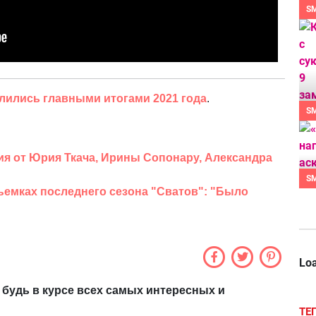
S
лились главными итогами 2021 года
.
S
ия от Юрия Ткача, Ирины Сопонару, Александра
S
ъемках последнего сезона "Сватов": "Было
Loa
 будь в курсе всех самых интересных и
ТЕ