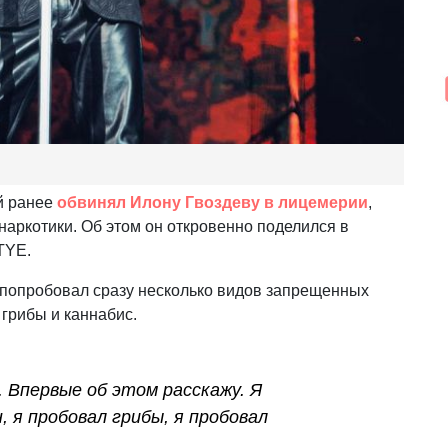
й ранее
обвинял Илону Гвоздеву в лицемерии
,
наркотики. Об этом он откровенно поделился в
TYE.
н попробовал сразу несколько видов запрещенных
 грибы и каннабис.
. Впервые об этом расскажу. Я
 я пробовал грибы, я пробовал