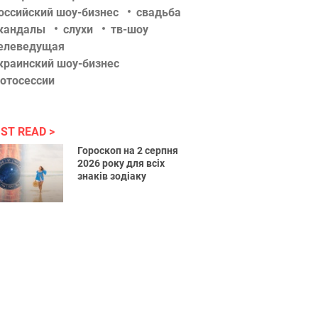
оссийский шоу-бизнес
свадьба
кандалы
слухи
тв-шоу
елеведущая
краинский шоу-бизнес
отосессии
ST READ
Гороскоп на 2 серпня
2026 року для всіх
знаків зодіаку