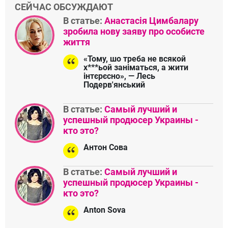
СЕЙЧАС ОБСУЖДАЮТ
В статье:
Анастасія Цимбалару
зробила нову заяву про особисте
життя
«Тому, шо треба не всякой
х***ьой заніматься, а жити
інтєрєсно», — Лесь
Подерв'янський
В статье:
Самый лучший и
успешный продюсер Украины -
кто это?
Антон Сова
В статье:
Самый лучший и
успешный продюсер Украины -
кто это?
Anton Sova