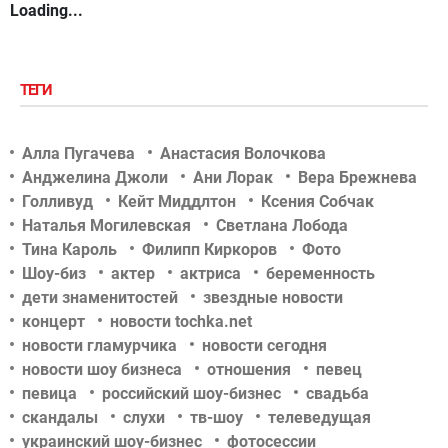
Loading...
ТЕГИ
Алла Пугачева
Анастасия Волочкова
Анджелина Джоли
Ани Лорак
Вера Брежнева
Голливуд
Кейт Миддлтон
Ксения Собчак
Наталья Могилевская
Светлана Лобода
Тина Кароль
Филипп Киркоров
Фото
Шоу-биз
актер
актриса
беременность
дети знаменитостей
звездные новости
концерт
новости tochka.net
новости гламурчика
новости сегодня
новости шоу бизнеса
отношения
певец
певица
российский шоу-бизнес
свадьба
скандалы
слухи
тв-шоу
телеведущая
украинский шоу-бизнес
фотосессии