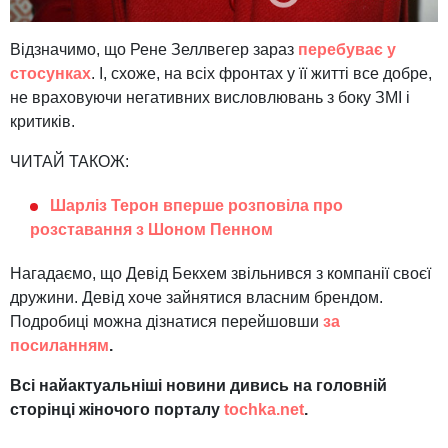
Відзначимо, що Рене Зеллвегер зараз
перебуває у
стосунках
. І, схоже, на всіх фронтах у її житті все добре,
не враховуючи негативних висловлювань з боку ЗМІ і
критиків.
ЧИТАЙ ТАКОЖ:
Шарліз Терон вперше розповіла про
розставання з Шоном Пенном
Нагадаємо, що Девід Бекхем звільнився з компанії своєї
дружини. Девід хоче зайнятися власним брендом.
Подробиці можна дізнатися перейшовши
за
посиланням
.
Всі найактуальніші новини дивись на головній
сторінці жіночого порталу
tochka.net
.