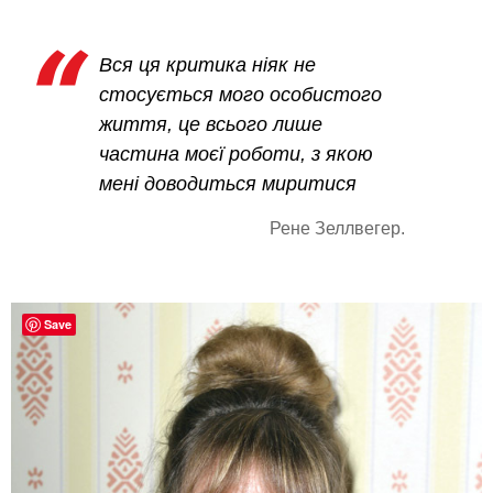
Вся ця критика ніяк не
стосується мого особистого
життя, це всього лише
частина моєї роботи, з якою
мені доводиться миритися
Рене Зеллвегер.
Save