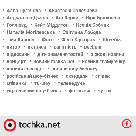
Алла Пугачова
Анастасія Волочкова
Анджеліна Джолі
Ані Лорак
Віра Брежнєва
Голлівуд
Кейт Міддлтон
Ксенія Собчак
Наталія Могілевська
Світлана Лобода
Тіна Кароль
Фото
Філіп Кіркоров
Шоу-біз
актор
актриса
вагітність
весілля
відносини
діти знаменитостей
зіркові новини
концерт
новини tochka.net
новини гламурчіку
новини сьогодні
новини шоу бизнесу
російський шоу-бізнес
скандали
співак
співачка
тб-шоу
телеведуча
український шоу-бізнес
фотосесії
чутки