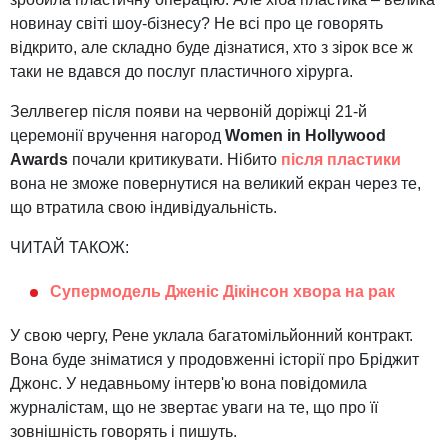
новинау світі шоу-бізнесу? Не всі про це говорять
відкрито, але складно буде дізнатися, хто з зірок все ж
таки не вдався до послуг пластичного хірурга.
Зеллвегер після появи на червоній доріжці 21-й
церемонії вручення нагород
Women in Hollywood
Awards
почали критикувати. Нібито
після пластики
вона не зможе повернутися на великий екран через те,
що втратила свою індивідуальність.
ЧИТАЙ ТАКОЖ:
Супермодель Дженіс Дікінсон хвора на рак
У свою чергу, Рене уклала багатомільйонний контракт.
Вона буде зніматися у продовженні історії про Бріджит
Джонс. У недавньому інтерв'ю вона повідомила
журналістам, що не звертає уваги на те, що про її
зовнішність говорять і пишуть.