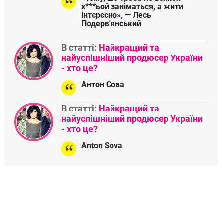
х***ьой заніматься, а жити
інтєрєсно», — Лесь
Подерв'янський
В статті:
Найкращий та
найуспішніший продюсер України
- хто це?
Антон Сова
В статті:
Найкращий та
найуспішніший продюсер України
- хто це?
Anton Sova