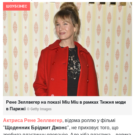
ШОУБІЗНЕС
Рене Зеллвегер на показі Miu Miu в рамках Тижня моди
в Парижі
© Getty Images
Актриса Рене Зеллвегер
, відома роллю у фільмі
"
Щоденник Бріджит Джонс
", не приховує того, що
зробила пластичну операцію. Але хіба пластика – велика