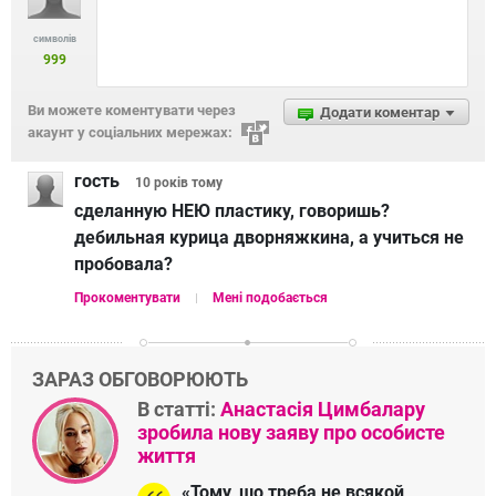
символів
999
Ви можете коментувати через
Додати коментар
акаунт у соціальних мережах:
гость
10 років
тому
сделанную НЕЮ пластику, говоришь?
дебильная курица дворняжкина, а учиться не
пробовала?
Прокоментувати
Мені подобається
ЗАРАЗ ОБГОВОРЮЮТЬ
В статті:
Анастасія Цимбалару
зробила нову заяву про особисте
життя
«Тому, шо треба не всякой