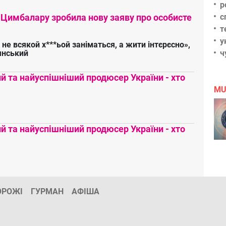
р
 Цимбалару зробила нову заяву про особисте
с
т
у
 не всякой х***ьой заніматься, а жити інтєрєсно»,
янський
ч
 та найуспішніший продюсер України - хто
MU
 та найуспішніший продюсер України - хто
ОРОЖІ
ГУРМАН
АФІША