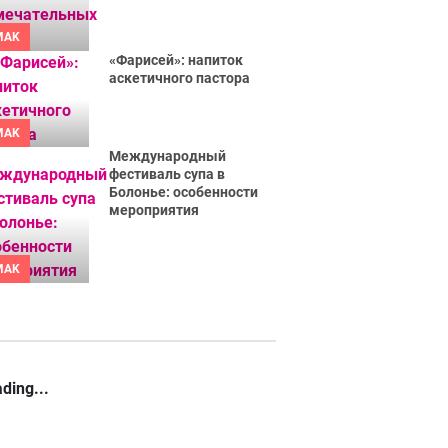
MAK
«Фарисей»: напиток
аскетичного пастора
MAK
Международный
фестиваль супа в
Болонье: особенности
мероприятия
MAK
ding...