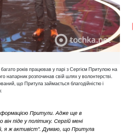
багато років працював у парі з Сергієм Притулою на
його напарник розпочинав свій шлях у волонтерстві.
ований, що Притула займається благодійністю і
.
сформацією Притули. Адже ще в
о він піде у політику. Сергій мені
лий, я ж активіст". Думаю, що Притула