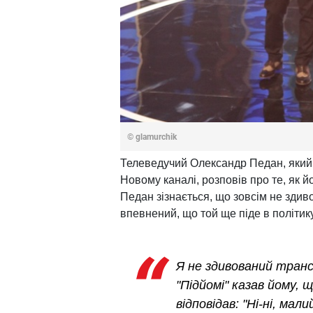
© glamurchik
Телеведучий Олександр Педан, який 
Новому каналі, розповів про те, як 
Педан зізнається, що зовсім не здив
впевнений, що той ще піде в політику
Я не здивований тран
"Підйомі" казав йому, щ
відповідав: "Ні-ні, ма