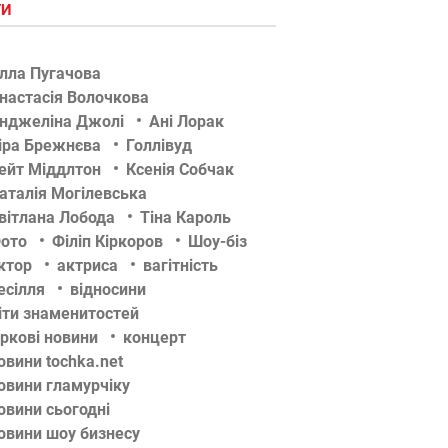
ГИ
лла Пугачова
настасія Волочкова
нджеліна Джолі
Ані Лорак
іра Брежнєва
Голлівуд
ейт Міддлтон
Ксенія Собчак
аталія Могілевська
вітлана Лобода
Тіна Кароль
ото
Філіп Кіркоров
Шоу-біз
ктор
актриса
вагітність
есілля
відносини
іти знаменитостей
іркові новини
концерт
овини tochka.net
овини гламурчіку
овини сьогодні
овини шоу бизнесу