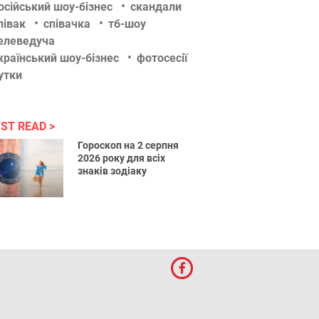
осійський шоу-бізнес
скандали
півак
співачка
тб-шоу
елеведуча
країнський шоу-бізнес
фотосесії
утки
ST READ
Гороскоп на 2 серпня
2026 року для всіх
знаків зодіаку