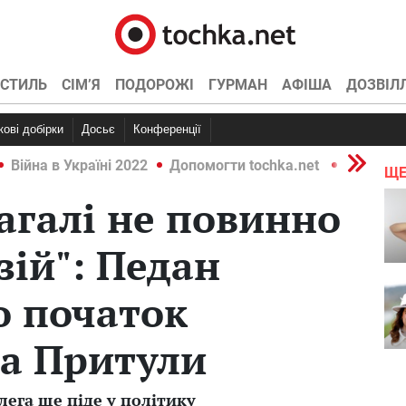
СТИЛЬ
СІМ’Я
ПОДОРОЖІ
ГУРМАН
АФІША
ДОЗВІЛ
ркові добірки
Досьє
Конференції
Війна в Україні 2022
Допомогти tochka.net
Війна в У
ЩЕ
загалі не повинно
зій": Педан
о початок
ва Притули
ега ще піде у політику