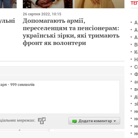
ТЕ
26 серпня 2022, 10:15
ульні
Допомагають армії,
А
переселенцям та пенсіонерам:
А
українські зірки, які тримають
А
фронт як волонтери
В
К
Н
С
Ф
а
в
д
з
н
н
оціальних мережах:
Додати коментар
н
н