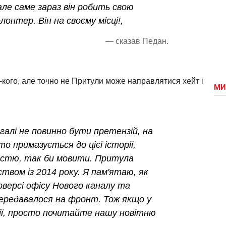
але саме зараз він робить свою
лонтер. Він на своєму місці!,
— сказав Педан.
-кого, але точно не Притули може направлятися хейт і
МИ
агалі не повинно бути претензій, на
то примазується до цієї історії,
істю, так би мовити. Притула
вом із 2014 року. Я пам'ятаю, як
оверсі офісу Нового каналу та
передавалося на фронт. Тож якщо у
зії, просто почитайте нашу новітню