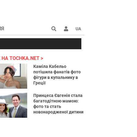
ЛЯ
UA
країні 2022
 НА TOCHKA.NET
Каміла Кабельо
потішила фанатів фото
фігури в купальнику в
Греції
Принцеса Євгенія стала
багатодітною мамою:
фото та стать
новонародженої дитини