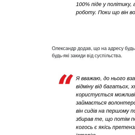
100% піде у політику, 
роботу. Поки що він во
Олександр додав, що на адресу будь
будь-які закиди від суспільства.
Я вважаю, до нього вз
відміну від багатьох, х
користується можлив
займається волонтерст
він сидів на першому п
збирав те, що потім 
когось є якісь претен