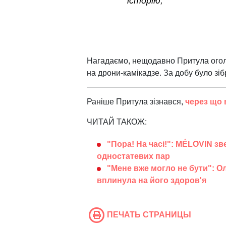
історію,
Нагадаємо, нещодавно Притула огол
на дрони-камікадзе. За добу було зіб
Раніше Притула зізнався,
через що 
ЧИТАЙ ТАКОЖ:
"Пора! На часі!": MÉLOVIN з
одностатевих пар
"Мене вже могло не бути": Ол
вплинула на його здоров'я
ПЕЧАТЬ СТРАНИЦЫ