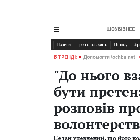
ШОУБІЗНЕС
Новини
Про це говорять
ТВ-шоу
Зі
ochka.net
Війна в Україні 2022
В ТРЕНДІ:
Допомогти tochka.net
"До нього в
бути претен
розповів пр
волонтерст
Педан упевнений, що його кол