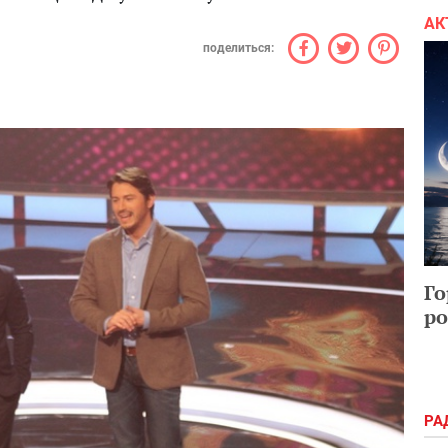
АК
поделиться:
Го
ро
РА