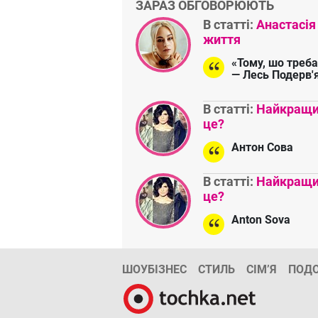
ЗАРАЗ ОБГОВОРЮЮТЬ
В статті:
Анастасія
життя
«Тому, шо треба
— Лесь Подерв'
В статті:
Найкращий
це?
Антон Сова
В статті:
Найкращий
це?
Anton Sova
ШОУБІЗНЕС
СТИЛЬ
СІМ’Я
ПОД