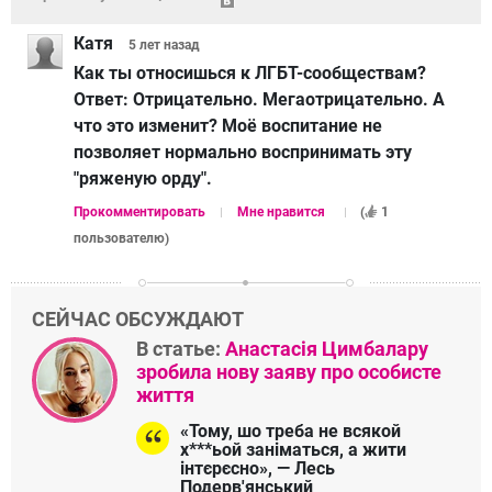
Катя
5 лет
назад
Как ты относишься к ЛГБТ-сообществам?
Ответ:
Отрицательно. Мегаотрицательно. А
что это изменит? Моё воспитание не
позволяет нормально воспринимать эту
"ряженую орду".
Прокомментировать
Мне нравится
(
1
пользователю
)
СЕЙЧАС ОБСУЖДАЮТ
В статье:
Анастасія Цимбалару
зробила нову заяву про особисте
життя
«Тому, шо треба не всякой
х***ьой заніматься, а жити
інтєрєсно», — Лесь
Подерв'янський