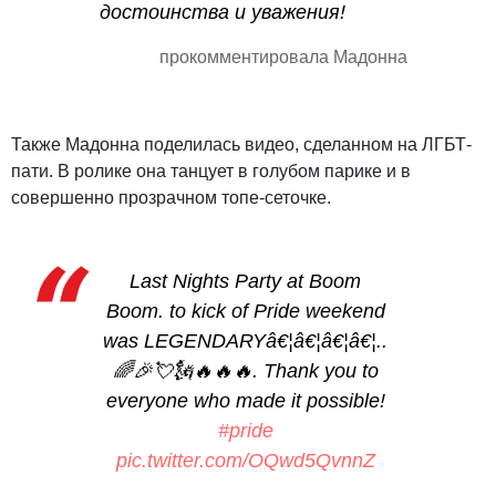
достоинства и уважения!
прокомментировала Мадонна
Также Мадонна поделилась видео, сделанном на ЛГБТ-
пати. В ролике она танцует в голубом парике и в
совершенно прозрачном топе-сеточке.
Last Nights Party at Boom
Boom. to kick of Pride weekend
was LEGENDARYâ€¦â€¦â€¦â€¦..
🌈🎉💘🗽🔥🔥🔥. Thank you to
everyone who made it possible!
#pride
pic.twitter.com/OQwd5QvnnZ