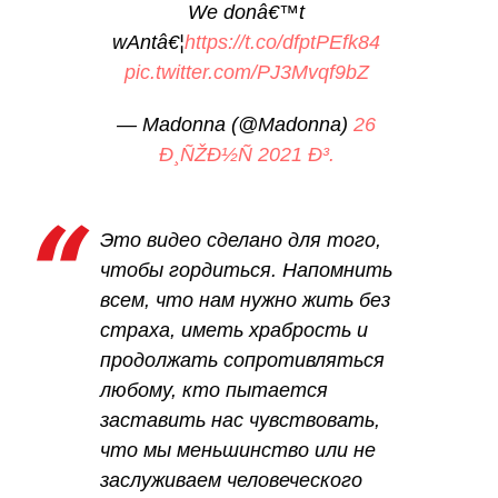
We donâ€™t
wAntâ€¦
https://t.co/dfptPEfk84
pic.twitter.com/PJ3Mvqf9bZ
— Madonna (@Madonna)
26
Ð¸ÑŽÐ½Ñ 2021 Ð³.
Это видео сделано для того,
чтобы гордиться. Напомнить
всем, что нам нужно жить без
страха, иметь храбрость и
продолжать сопротивляться
любому, кто пытается
заставить нас чувствовать,
что мы меньшинство или не
заслуживаем человеческого