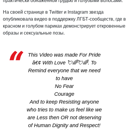
практически обнаженной грудью и голубыми волосами.
На своей странице в Twitter и Instagram звезда
опубликовала видео в поддержку ЛГБТ-сообществ, где в
красном и голубом париках демонстрирует откровенные
образы и сексуальные позы.
This Video was made For Pride
â€¢ With Love 💘🌈💘🌈. To
Remind everyone that we need
to have
No Fear
Courage
And to keep Resisting anyone
who tries to make us feel like we
are Less then OR not deserving
of Human Dignity and Respect!