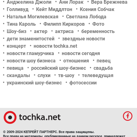
Анджелина Джоли
Ани Лорак
Вера Брежнева
Голливуд
Кейт Миддлтон
Ксения Собчак
Наталья Могилевская
Светлана Лобода
Тина Кароль
Филипп Киркоров
Фото
Шоу-биз
актер
актриса
беременность
дети знаменитостей
звездные новости
концерт
новости tochka.net
новости гламурчика
новости сегодня
новости шоу бизнеса
отношения
певец
певица
российский шоу-бизнес
свадьба
скандалы
слухи
тв-шоу
телеведущая
украинский шоу-бизнес
фотосессии
© 2009-2024 КЕПРЕЙТ ПАРТНЕРС. Все права защищены.
Все права на материалы, опубликованные на данном ресурсе, принадлежат