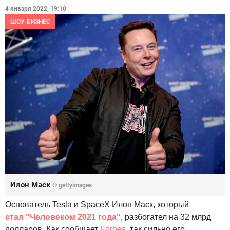
4 января 2022, 19:10
ШОУ-БИЗНЕС
Илон Маск
© gettyimages
Основатель Tesla и SpaceX Илон Маск, который
стал "Человеком 2021 года"
, разбогател на 32 млрд
долларов. Как сообщает
Forbes
, так сильно его