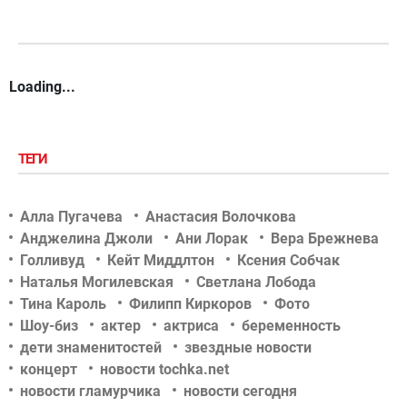
Loading...
ТЕГИ
Алла Пугачева
Анастасия Волочкова
Анджелина Джоли
Ани Лорак
Вера Брежнева
Голливуд
Кейт Миддлтон
Ксения Собчак
Наталья Могилевская
Светлана Лобода
Тина Кароль
Филипп Киркоров
Фото
Шоу-биз
актер
актриса
беременность
дети знаменитостей
звездные новости
концерт
новости tochka.net
новости гламурчика
новости сегодня