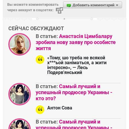
Вы можете комментировать
Добавить комментарий
через аккаунт в соцсетях:
СЕЙЧАС ОБСУЖДАЮТ
В статье:
Анастасія Цимбалару
зробила нову заяву про особисте
життя
«Тому, шо треба не всякой
х***ьой заніматься, а жити
інтєрєсно», — Лесь
Подерв'янський
В статье:
Самый лучший и
успешный продюсер Украины -
кто это?
Антон Сова
В статье:
Самый лучший и
успешный продюсер Украины -