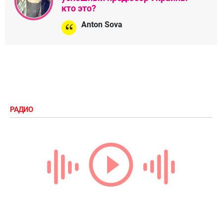
кто это?
Anton Sova
РАДИО