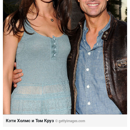
Кэти Холмс и Том Круз
© gettyimages.com