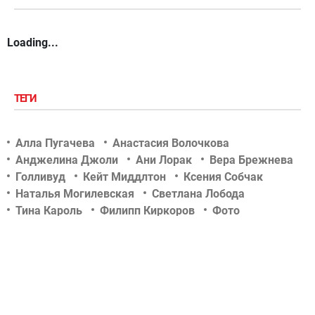
Loading...
ТЕГИ
Алла Пугачева
Анастасия Волочкова
Анджелина Джоли
Ани Лорак
Вера Брежнева
Голливуд
Кейт Миддлтон
Ксения Собчак
Наталья Могилевская
Светлана Лобода
Тина Кароль
Филипп Киркоров
Фото
Шоу-биз
актер
актриса
беременность
дети знаменитостей
звездные новости
концерт
новости tochka.net
новости гламурчика
новости сегодня
новости шоу бизнеса
отношения
певец
певица
российский шоу-бизнес
свадьба