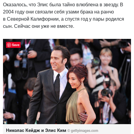
Оказалось, что Элис была тайно влюблена в звезду. В
2004 году они связали себя узами брака на ранчо
в Северной Калифорнии, а спустя год у пары родился
сын. Сейчас они уже не вместе.
Save
Николас Кейдж и Элис Ким
© gettyimages.com