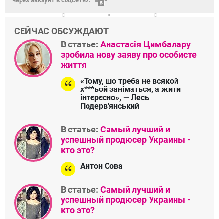
через аккаунт в соцсетях:
СЕЙЧАС ОБСУЖДАЮТ
В статье:
Анастасія Цимбалару
зробила нову заяву про особисте
життя
«Тому, шо треба не всякой
х***ьой заніматься, а жити
інтєрєсно», — Лесь
Подерв'янський
В статье:
Самый лучший и
успешный продюсер Украины -
кто это?
Антон Сова
В статье:
Самый лучший и
успешный продюсер Украины -
кто это?